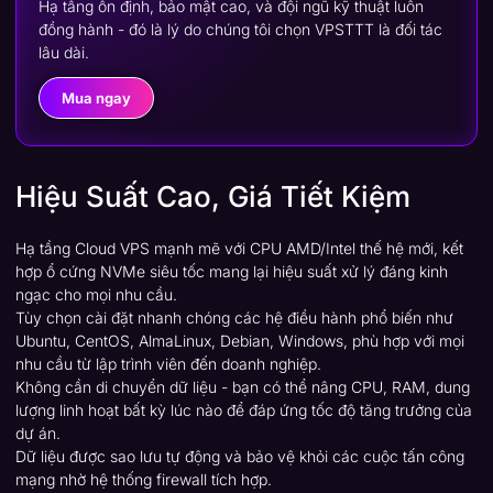
Hạ tầng ổn định, bảo mật cao, và đội ngũ kỹ thuật luôn
đồng hành - đó là lý do chúng tôi chọn VPSTTT là đối tác
lâu dài.
Mua ngay
Hiệu Suất Cao, Giá Tiết Kiệm
Hạ tầng Cloud VPS mạnh mẽ với CPU AMD/Intel thế hệ mới, kết
hợp ổ cứng NVMe siêu tốc mang lại hiệu suất xử lý đáng kinh
ngạc cho mọi nhu cầu.
Tùy chọn cài đặt nhanh chóng các hệ điều hành phổ biến như
Ubuntu, CentOS, AlmaLinux, Debian, Windows, phù hợp với mọi
nhu cầu từ lập trình viên đến doanh nghiệp.
Không cần di chuyển dữ liệu - bạn có thể nâng CPU, RAM, dung
lượng linh hoạt bất kỳ lúc nào để đáp ứng tốc độ tăng trưởng của
dự án.
Dữ liệu được sao lưu tự động và bảo vệ khỏi các cuộc tấn công
mạng nhờ hệ thống firewall tích hợp.