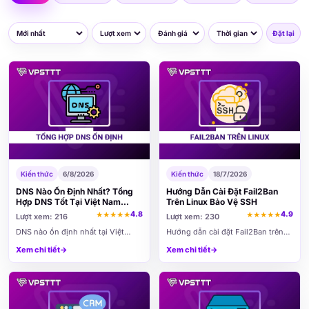
Đặt lại
Kiến thức
6/8/2026
Kiến thức
18/7/2026
DNS Nào Ổn Định Nhất? Tổng
Hướng Dẫn Cài Đặt Fail2Ban
Hợp DNS Tốt Tại Việt Nam
Trên Linux Bảo Vệ SSH
2026
4.8
4.9
★
★
★
★
★
★
★
★
★
★
Lượt xem: 216
Lượt xem: 230
DNS nào ổn định nhất tại Việt
Hướng dẫn cài đặt Fail2Ban trên
Nam? Bài viết tổng hợp các DNS
Ubuntu, Debian, AlmaLinux, Rocky
Xem chi tiết
→
Xem chi tiết
→
nhanh, phổ biến của Google,
Linux và CentOS. Cấu hình
Cloudflare, FPT, VNPT, Viettel,
Fail2Ban giúp tự động phát hiện,
Quad9 và AdGuard, giúp bạn lựa
chặn IP dò mật khẩu và bảo vệ
chọn DNS phù hợp với nhu cầu sử
SSH khỏi tấn công brute force.
dụng.