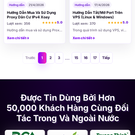
Hướng dẫn
21/4/2026
Hướng dẫn
17/4/2026
Hướng Dẫn Mua Và Sử Dụng
Hướng Dẫn Tắt/Mở Port Trên
Proxy Dân Cư IPv4 Xoay
VPS (Linux & Windows)
5.0
5.0
★
★
★
★
★
★
★
★
★
★
Lượt xem: 356
Lượt xem: 370
Hướng dẫn mua và sử dụng Proxy
Trong quá trình sử dụng VPS, việc
Dân Cư Xoay tại VPSTTT từ A–Z.
mở và tắt port là thao tác cần thiết
Xem chi tiết
→
Xem chi tiết
→
Tìm hiểu cách đặt mua, cấu hình
để các dịch vụ có thể hoạt động
proxy, đổi giao thức, xác thực
và truy cập từ bên ngoài. Tuy
User/Pass hoặc Whitelist IP, xoay
nhiên, nếu cấu hình không đúng,
IP và quản lý bằng API.
bạn có thể gặp...
...
Trước
1
2
3
15
16
17
Tiếp
Được Tin Dùng Bởi Hơn
50,000 Khách Hàng Cùng Đối
Tác Trong Và Ngoài Nước