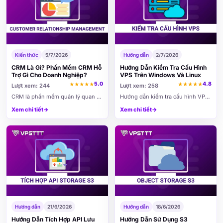
Kiến thức
5/7/2026
Hướng dẫn
2/7/2026
CRM Là Gì? Phần Mềm CRM Hỗ
Hướng Dẫn Kiểm Tra Cấu Hình
Trợ Gì Cho Doanh Nghiệp?
VPS Trên Windows Và Linux
5.0
4.8
★
★
★
★
★
★
★
★
★
★
Lượt xem: 244
Lượt xem: 258
CRM là phần mềm quản lý quan hệ
Hướng dẫn kiểm tra cấu hình VPS
khách hàng, giúp doanh nghiệp
trên Windows và Linux giúp người
Xem chi tiết
→
Xem chi tiết
→
lưu trữ thông tin khách hàng, theo
dùng nhanh chóng xem thông tin
dõi quá trình tư vấn, quản lý bán
CPU, RAM, ổ cứng, hệ điều hành,
hàng, chăm sóc sau bán và tối ưu
IP và tình trạng tài nguyên sau khi
hiệu quả kinh doanh trên một hệ
nhận VPS từ VPSTTT.
thống tập trung.
Hướng dẫn
21/6/2026
Hướng dẫn
18/6/2026
Hướng Dẫn Tích Hợp API Lưu
Hướng Dẫn Sử Dụng S3