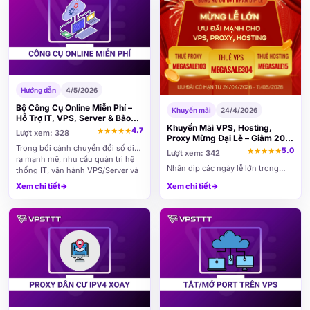
Hướng dẫn
4/5/2026
Bộ Công Cụ Online Miễn Phí –
Khuyến mãi
24/4/2026
Hỗ Trợ IT, VPS, Server & Bảo
Khuyến Mãi VPS, Hosting,
Mật Toàn Diện
4.7
★
★
★
★
★
Lượt xem: 328
Proxy Mừng Đại Lễ – Giảm 20%
Trọn Đời
Trong bối cảnh chuyển đổi số diễn
5.0
★
★
★
★
★
Lượt xem: 342
ra mạnh mẽ, nhu cầu quản trị hệ
Nhân dịp các ngày lễ lớn trong
thống IT, vận hành VPS/Server và
năm, Công ty Cổ Phần Tập Đoàn
đảm bảo an ninh mạng ngày càng
Xem chi tiết
→
Xem chi tiết
→
VPSTTT triển khai chương trình
trở nên quan trọng đối với cả cá
khuyến mãi VPS, Hosting, Proxy
nhân lẫn doanh...
đặc biệt dành cho khách hàng
đang có nhu cầu sử dụng hạ...