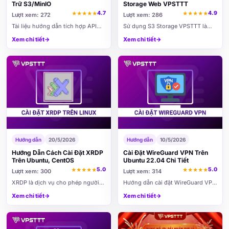
Trữ S3/MinIO
Storage Web VPSTTT
4.7
4.9
★
★
★
★
★
★
★
★
★
★
Lượt xem: 272
Lượt xem: 286
Tài liệu hướng dẫn tích hợp API
Sử dụng S3 Storage VPSTTT là
lưu trữ S3/MinIO theo chuẩn S3
dịch vụ lưu trữ dữ liệu tương thích
Xem chi tiết
→
Xem chi tiết
→
Compatible: cấu hình endpoint,
chuẩn S3, phù hợp để backup
xác thực AWS Signature V4,
website, VPS, server, lưu trữ hình
presigned URL, AWS CLI, MinIO
ảnh, video và tài liệu. Bài viết này
Client, SDK Node.js/PHP, CORS,
hướng dẫn cách đăng nhập, tạo
policy bảo mật và checklist bàn
bucket, upload/download file và
giao.
cấu hình kết nối S3 bằng các công
cụ phổ biến.
Hướng dẫn
20/5/2026
Hướng dẫn
10/5/2026
Hướng Dẫn Cách Cài Đặt XRDP
Cài Đặt WireGuard VPN Trên
Trên Ubuntu, CentOS
Ubuntu 22.04 Chi Tiết
5.0
5.0
★
★
★
★
★
★
★
★
★
★
Lượt xem: 300
Lượt xem: 314
XRDP là dịch vụ cho phép người
Hướng dẫn cài đặt WireGuard VPN
dùng truy cập giao diện đồ họa
trên Ubuntu 22.04 chi tiết cho
Xem chi tiết
→
Xem chi tiết
→
của máy chủ Linux thông qua
người mới. Bao gồm cấu hình
Remote Desktop Protocol. Với
server, tạo client, kết nối điện thoại
XRDP, bạn có thể kết nối từ
và kiểm tra VPN.
Windows bằng công cụ Remote...