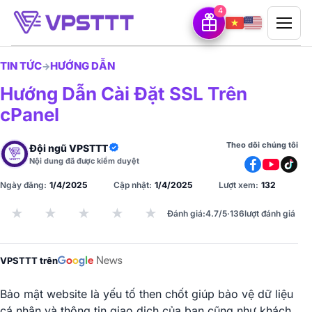
4
TIN TỨC
HƯỚNG DẪN
→
Hướng Dẫn Cài Đặt SSL Trên
cPanel
Theo dõi chúng tôi
Đội ngũ VPSTTT
Nội dung đã được kiểm duyệt
Ngày đăng:
1/4/2025
Cập nhật:
1/4/2025
Lượt xem:
132
★
★
★
★
★
Đánh giá
:
4.7/5
·
136
lượt đánh giá
VPSTTT trên
Bảo mật website là yếu tố then chốt giúp bảo vệ dữ liệu
cá nhân và thông tin giao dịch của bạn cũng như khách