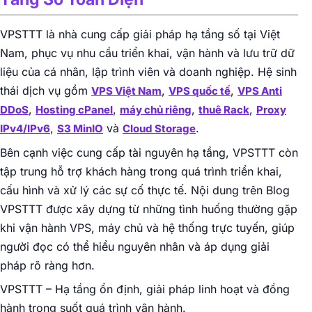
VPSTTT là nhà cung cấp giải pháp hạ tầng số tại Việt
Nam, phục vụ nhu cầu triển khai, vận hành và lưu trữ dữ
liệu của cá nhân, lập trình viên và doanh nghiệp. Hệ sinh
thái dịch vụ gồm
,
,
VPS Việt Nam
VPS quốc tế
VPS Anti
,
,
,
,
DDoS
Hosting cPanel
máy chủ riêng
thuê Rack
Proxy
,
và
.
IPv4/IPv6
S3 MinIO
Cloud Storage
Bên cạnh việc cung cấp tài nguyên hạ tầng, VPSTTT còn
tập trung hỗ trợ khách hàng trong quá trình triển khai,
cấu hình và xử lý các sự cố thực tế. Nội dung trên Blog
VPSTTT được xây dựng từ những tình huống thường gặp
khi vận hành VPS, máy chủ và hệ thống trực tuyến, giúp
người đọc có thể hiểu nguyên nhân và áp dụng giải
pháp rõ ràng hơn.
VPSTTT – Hạ tầng ổn định, giải pháp linh hoạt và đồng
hành trong suốt quá trình vận hành.