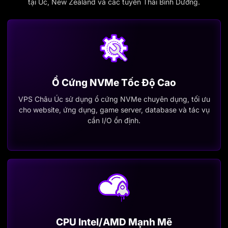
tại Úc, New Zealand và các tuyến Thái Bình Dương.
Ổ Cứng NVMe Tốc Độ Cao
VPS Châu Úc sử dụng ổ cứng NVMe chuyên dụng, tối ưu
cho website, ứng dụng, game server, database và tác vụ
cần I/O ổn định.
CPU Intel/AMD Mạnh Mẽ