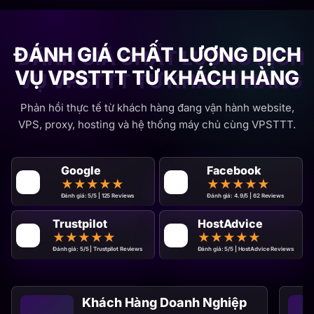
ĐÁNH GIÁ CHẤT LƯỢNG DỊCH
VỤ VPSTTT TỪ KHÁCH HÀNG
Phản hồi thực tế từ khách hàng đang vận hành website,
VPS, proxy, hosting và hệ thống máy chủ cùng VPSTTT.
Google
Facebook
★
★
★
★
★
★
★
★
★
★
Đánh giá: 5/5 | 125 Reviews
Đánh giá: 4.9/5 | 62 Reviews
Trustpilot
HostAdvice
★
★
★
★
★
★
★
★
★
★
Đánh giá: 5/5 | Trustpilot Reviews
Đánh giá: 5/5 | HostAdvice Reviews
Khách Hàng Doanh Nghiệp
Website thương mại và landing page