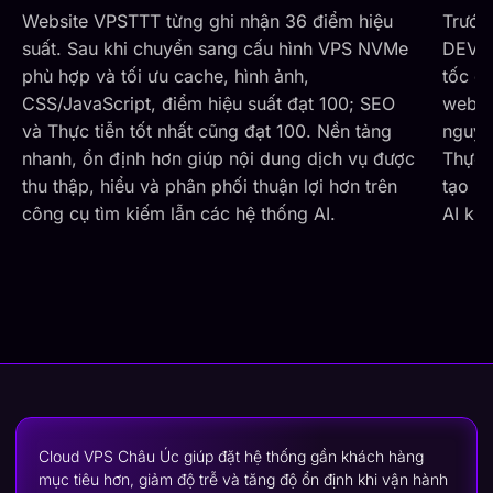
suất. Sau khi chuyển sang cấu hình VPS NVMe
DEVTT
phù hợp và tối ưu cache, hình ảnh,
tốc đ
CSS/JavaScript, điểm hiệu suất đạt 100; SEO
websit
và Thực tiễn tốt nhất cũng đạt 100. Nền tảng
nguyên
nhanh, ổn định hơn giúp nội dung dịch vụ được
Thực t
thu thập, hiểu và phân phối thuận lợi hơn trên
tạo n
công cụ tìm kiếm lẫn các hệ thống AI.
AI kh
Cloud VPS Châu Úc giúp đặt hệ thống gần khách hàng
mục tiêu hơn, giảm độ trễ và tăng độ ổn định khi vận hành
quốc tế.