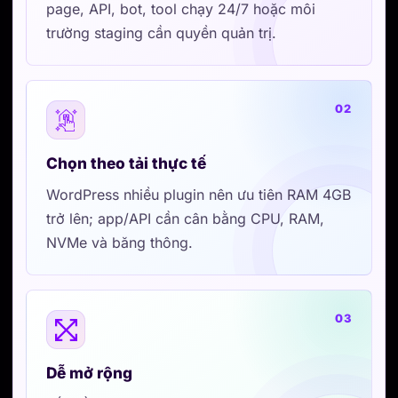
trường staging cần quyền quản trị.
02
Chọn theo tải thực tế
WordPress nhiều plugin nên ưu tiên RAM 4GB
trở lên; app/API cần cân bằng CPU, RAM,
NVMe và băng thông.
03
Dễ mở rộng
Bắt đầu vừa đủ, sau đó nâng CPU/RAM/disk