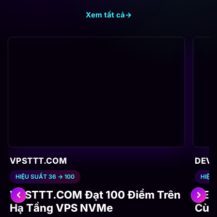
Xem tất cả
→
VPSTTT.COM
DEV
HIỆU SUẤT 36 → 100
HIỆU 
VPSTTT.COM Đạt 100 Điểm Trên
DEV
Hạ Tầng VPS NVMe
Cùn
Website VPSTTT từng ghi nhận 36 điểm hiệu
Trước