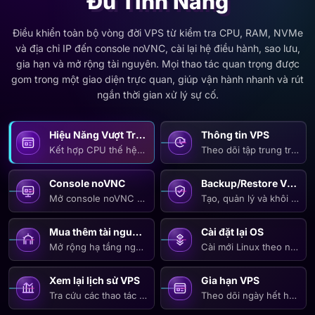
Điều khiển toàn bộ vòng đời VPS từ kiểm tra CPU, RAM, NVMe
và địa chỉ IP đến console noVNC, cài lại hệ điều hành, sao lưu,
gia hạn và mở rộng tài nguyên. Mọi thao tác quan trọng được
gom trong một giao diện trực quan, giúp vận hành nhanh và rút
ngắn thời gian xử lý sự cố.
Hiệu Năng Vượt Trội Trên Mọi Dòng VPS
Thông tin VPS
Kết hợp CPU thế hệ mới, RAM tốc độ cao và ổ NVMe Enterpri
Theo dõi tập trung trạng 
Console noVNC
Backup/Restore VPS
Mở console noVNC trực tiếp trên trình duyệt để kiểm tra mà
Tạo, quản lý và khôi phục 
Mua thêm tài nguyên
Cài đặt lại OS
Mở rộng hạ tầng ngay khi nhu cầu tăng bằng cách đăng ký 
Cài mới Linux theo nhu c
Xem lại lịch sử VPS
Gia hạn VPS
Tra cứu các thao tác và sự kiện quan trọng theo thời gian để
Theo dõi ngày hết hạn và 