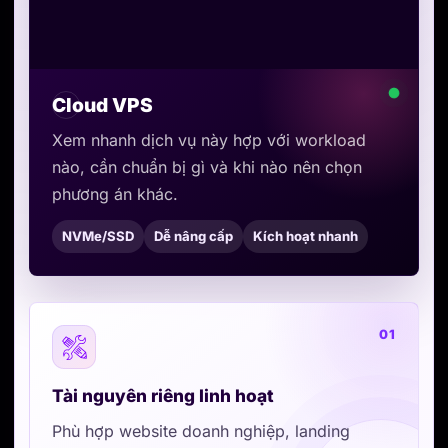
Cloud VPS
Xem nhanh dịch vụ này hợp với workload
nào, cần chuẩn bị gì và khi nào nên chọn
phương án khác.
NVMe/SSD
Dễ nâng cấp
Kích hoạt nhanh
01
Tài nguyên riêng linh hoạt
Phù hợp website doanh nghiệp, landing
page, API, bot, tool chạy 24/7 hoặc môi