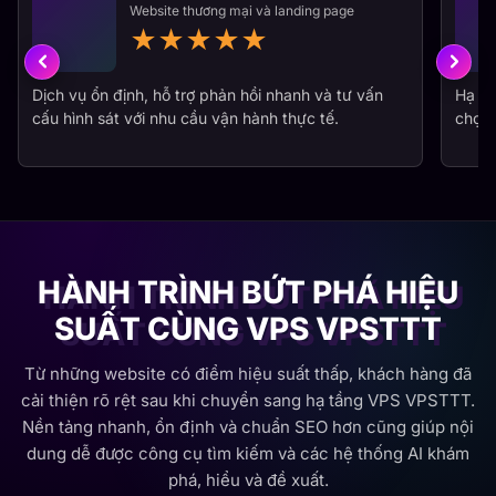
★
★
★
★
★
Dịch vụ ổn định, hỗ trợ phản hồi nhanh và tư vấn
Hạ tầ
cấu hình sát với nhu cầu vận hành thực tế.
chọn 
HÀNH TRÌNH BỨT PHÁ HIỆU
SUẤT CÙNG VPS VPSTTT
Từ những website có điểm hiệu suất thấp, khách hàng đã
cải thiện rõ rệt sau khi chuyển sang hạ tầng VPS VPSTTT.
Nền tảng nhanh, ổn định và chuẩn SEO hơn cũng giúp nội
dung dễ được công cụ tìm kiếm và các hệ thống AI khám
phá, hiểu và đề xuất.