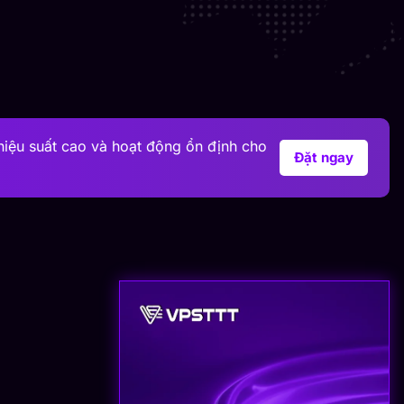
hiệu suất cao và hoạt động ổn định cho
Đặt ngay