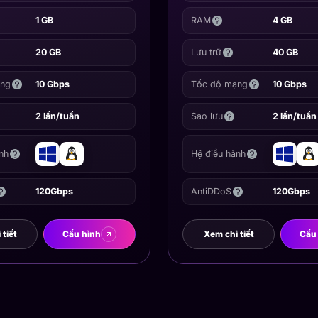
1 GB
RAM
4 GB
20 GB
Lưu trữ
40 GB
ạng
10 Gbps
Tốc độ mạng
10 Gbps
2 lần/tuần
Sao lưu
2 lần/tuần
nh
Hệ điều hành
120Gbps
AntiDDoS
120Gbps
tiết
Cấu hình
Xem chi tiết
Cấu