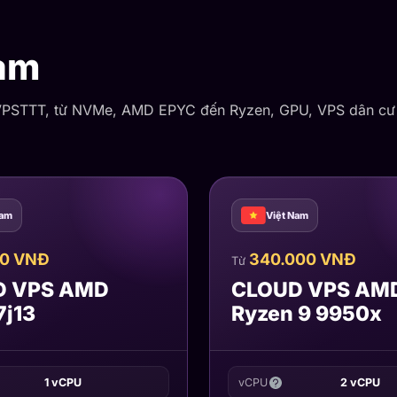
am
i VPSTTT, từ NVMe, AMD EPYC đến Ryzen, GPU, VPS dân cư
Nam
Việt Nam
00 VNĐ
340.000 VNĐ
Từ
D VPS AMD
CLOUD VPS AM
7j13
Ryzen 9 9950x
1 vCPU
vCPU
2 vCPU