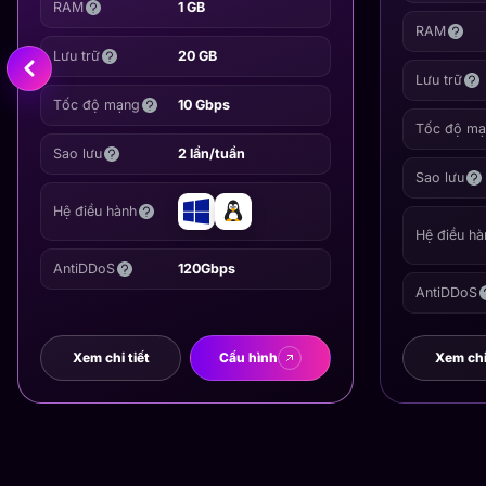
RAM
1 GB
RAM
Lưu trữ
20 GB
Lưu trữ
Tốc độ mạng
10 Gbps
Tốc độ m
Sao lưu
2 lần/tuần
Sao lưu
Hệ điều hành
Hệ điều hà
AntiDDoS
120Gbps
AntiDDoS
Xem chi tiết
Cấu hình
Xem chi 