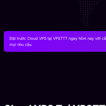
Đặt trước Cloud VPS tại VPSTTT ngay hôm nay với cấu
mọi nhu cầu.