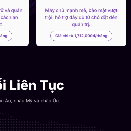
rữ và quản
Máy chủ mạnh mẽ, bảo mật vượt
 cách an
trội, hỗ trợ đầy đủ từ chỗ đặt đến
t
quản trị.
háng
Giá chỉ từ 1,712,000đ/tháng
i Liên Tục
âu Âu, châu Mỹ và châu Úc.