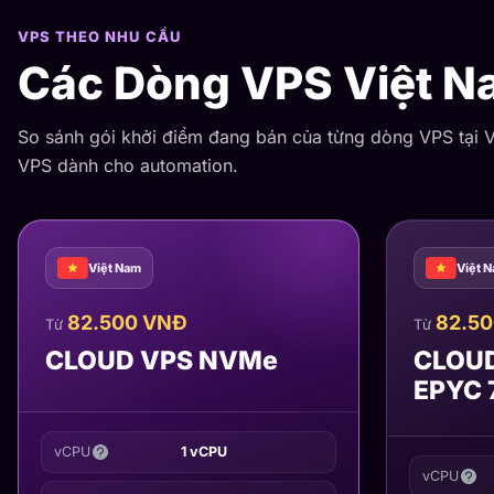
VPS THEO NHU CẦU
Các Dòng VPS Việt N
So sánh gói khởi điểm đang bán của từng dòng VPS tạ
VPS dành cho automation.
Việt Nam
Việt 
82.500 VNĐ
82.5
Từ
Từ
CLOUD VPS NVMe
CLOU
EPYC 
vCPU
1 vCPU
vCPU