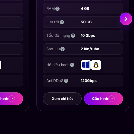
RAM
4 GB
Lưu trữ
50 GB
Tốc độ mạng
10 Gbps
Sao lưu
2 lần/tuần
Hệ điều hành
AntiDDoS
120Gbps
 hình
Xem chi tiết
Cấu hình