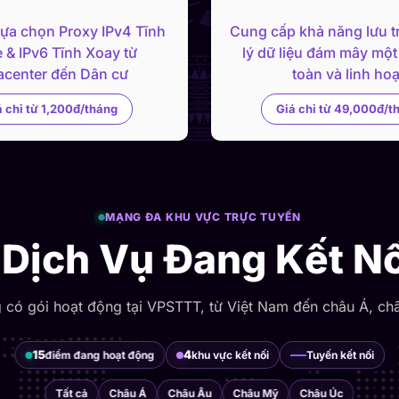
lựa chọn Proxy IPv4 Tĩnh
Cung cấp khả năng lưu t
 & IPv6 Tĩnh Xoay từ
lý dữ liệu đám mây một
acenter đến Dân cư
toàn và linh hoạ
á chỉ từ 1,200đ/tháng
Giá chỉ từ 49,000đ/t
MẠNG ĐA KHU VỰC TRỰC TUYẾN
Dịch Vụ Đang Kết Nố
g có gói hoạt động tại VPSTTT, từ Việt Nam đến châu Á, ch
15
4
điểm đang hoạt động
khu vực kết nối
Tuyến kết nối
Tất cả
Châu Á
Châu Âu
Châu Mỹ
Châu Úc