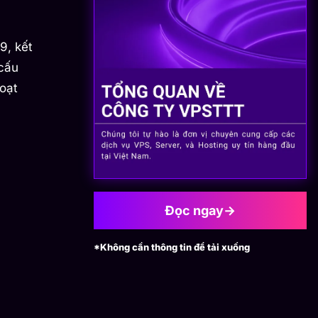
9, kết
 cấu
oạt
Đọc ngay
→
*Không cần thông tin để tải xuống