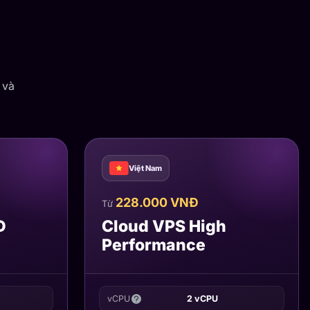
 và
Việt Nam
228.000 VNĐ
Từ
D
Cloud VPS High
Performance
vCPU
2 vCPU