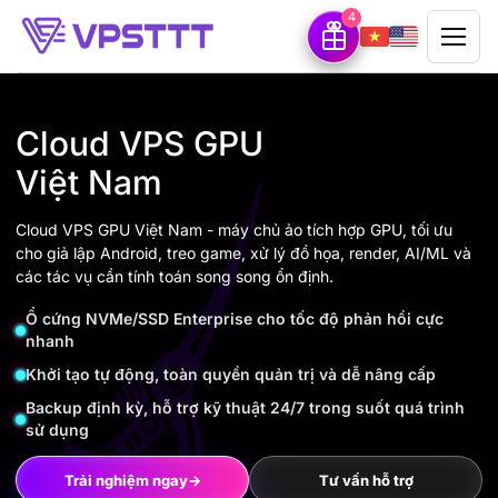
4
Cloud VPS GPU
Việt Nam
Cloud VPS GPU Việt Nam - máy chủ ảo tích hợp GPU, tối ưu
cho giả lập Android, treo game, xử lý đồ họa, render, AI/ML và
các tác vụ cần tính toán song song ổn định.
Ổ cứng NVMe/SSD Enterprise cho tốc độ phản hồi cực
nhanh
Khởi tạo tự động, toàn quyền quản trị và dễ nâng cấp
Backup định kỳ, hỗ trợ kỹ thuật 24/7 trong suốt quá trình
sử dụng
Trải nghiệm ngay
→
Tư vấn hỗ trợ