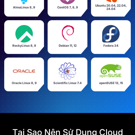
Ubuntu 20.04, 22.04,
AlmaLinux 8, 9
CentOS 7, 8, 9
24.04
RockyLinux 8, 9
Debian 11, 12
Fedora 34
Oracle Linux 8, 9
Scientific Linux 7.4
openSUSE 13, 15
Tại Sao Nên Sử Dụng Cloud