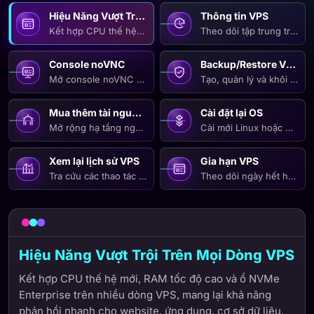
Hiệu Năng Vượt Trội Trên Mọi Dòng VPS
Thông tin VPS
Kết hợp CPU thế hệ mới, RAM tốc độ cao và ổ NVMe Enterpri
Theo dõi tập trung trạng 
Console noVNC
Backup/Restore VPS
Mở console noVNC trực tiếp trên trình duyệt để kiểm tra mà
Tạo, quản lý và khôi phục 
Mua thêm tài nguyên
Cài đặt lại OS
Mở rộng hạ tầng ngay khi nhu cầu tăng bằng cách đăng ký 
Cài mới Linux hoặc Windo
Xem lại lịch sử VPS
Gia hạn VPS
Tra cứu các thao tác và sự kiện quan trọng theo thời gian để
Theo dõi ngày hết hạn và 
Hiệu Năng Vượt Trội Trên Mọi Dòng VPS
Kết hợp CPU thế hệ mới, RAM tốc độ cao và ổ NVMe
Enterprise trên nhiều dòng VPS, mang lại khả năng
phản hồi nhanh cho website, ứng dụng, cơ sở dữ liệu,