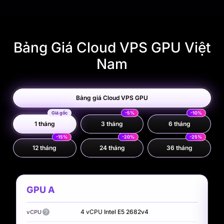
Bảng Giá Cloud VPS GPU Việt
Nam
Bảng giá Cloud VPS GPU
Giá gốc
-5%
-10%
1 tháng
3 tháng
6 tháng
-15%
-20%
-25%
12 tháng
24 tháng
36 tháng
GPU A
G
4 vCPU
Intel E5 2682v4
vCPU
v