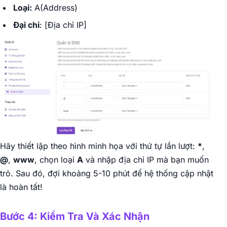
Loại:
A(Address)
Đại chỉ
: [Địa chỉ IP]
Hãy thiết lập theo hình minh họa với thứ tự lần lượt:
*
,
@
,
www
, chọn loại
A
và nhập địa chỉ IP mà bạn muốn
trỏ. Sau đó, đợi khoảng 5-10 phút để hệ thống cập nhật
là hoàn tất!
Bước 4: Kiểm Tra Và Xác Nhận