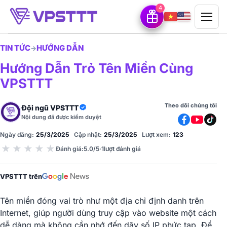
4
TIN TỨC
HƯỚNG DẪN
→
Hướng Dẫn Trỏ Tên Miền Cùng
VPSTTT
Theo dõi chúng tôi
Đội ngũ VPSTTT
Nội dung đã được kiểm duyệt
Ngày đăng:
25/3/2025
Cập nhật:
25/3/2025
Lượt xem:
123
★
★
★
★
★
Đánh giá
:
5.0/5
·
1
lượt đánh giá
VPSTTT trên
Tên miền đóng vai trò như một địa chỉ định danh trên
Internet, giúp người dùng truy cập vào website một cách
dễ dàng mà không cần nhớ đến dãy số IP phức tạp. Để