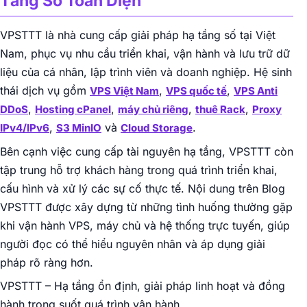
Tầng Số Toàn Diện
VPSTTT là nhà cung cấp giải pháp hạ tầng số tại Việt
Nam, phục vụ nhu cầu triển khai, vận hành và lưu trữ dữ
liệu của cá nhân, lập trình viên và doanh nghiệp. Hệ sinh
thái dịch vụ gồm
,
,
VPS Việt Nam
VPS quốc tế
VPS Anti
,
,
,
,
DDoS
Hosting cPanel
máy chủ riêng
thuê Rack
Proxy
,
và
.
IPv4/IPv6
S3 MinIO
Cloud Storage
Bên cạnh việc cung cấp tài nguyên hạ tầng, VPSTTT còn
tập trung hỗ trợ khách hàng trong quá trình triển khai,
cấu hình và xử lý các sự cố thực tế. Nội dung trên Blog
VPSTTT được xây dựng từ những tình huống thường gặp
khi vận hành VPS, máy chủ và hệ thống trực tuyến, giúp
người đọc có thể hiểu nguyên nhân và áp dụng giải
pháp rõ ràng hơn.
VPSTTT – Hạ tầng ổn định, giải pháp linh hoạt và đồng
hành trong suốt quá trình vận hành.