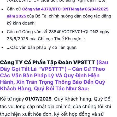
70/2025/NĐ-CP (sửa đổi, bổ sung Nghị định 123);
Căn cứ
Công văn 4370/BTC-DNTN ngày 05/04/2025
của Bộ Tài chính hướng dẫn công tác đăng
năm 2025
ký kinh doanh;
Căn cứ Công văn số 28849/CCTKV01-QLDN3 ngày
28/6/2025 của Chi cục Thuế Khu vực I;
…Các văn bản pháp lý có liên quan.
Công TY Cổ Phần Tập Đoàn VPSTTT
(Sau
Đây Gọi Tắt Là "VPSTTT") – Căn Cứ Theo
Các Văn Bản Pháp Lý Và Quy Định Hiện
Hành, Xin Trân Trọng Thông Báo Đến Quý
Khách Hàng, Quý Đối Tác Như Sau:
Kể từ ngày
01/07/2025
, Quý Khách hàng, Quý Đối
tác vui lòng cập nhật địa chỉ mới của chúng tôi khi
thực hiện xuất hóa đơn, ký kết hợp đồng và sử