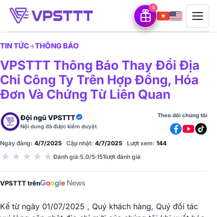
4
TIN TỨC
THÔNG BÁO
→
VPSTTT Thông Báo Thay Đổi Địa
Chỉ Công Ty Trên Hợp Đồng, Hóa
Đơn Và Chứng Từ Liên Quan
Theo dõi chúng tôi
Đội ngũ VPSTTT
Nội dung đã được kiểm duyệt
Ngày đăng:
4/7/2025
Cập nhật:
4/7/2025
Lượt xem:
144
★
★
★
★
★
Đánh giá
:
5.0/5
·
151
lượt đánh giá
VPSTTT trên
Kể từ ngày 01/07/2025 , Quý khách hàng, Quý đối tác