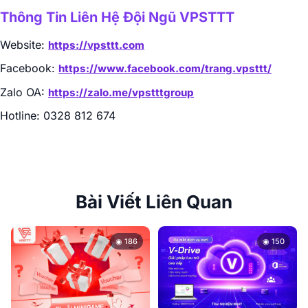
Thông Tin Liên Hệ Đội Ngũ VPSTTT
Website:
https://vpsttt.com
Facebook:
https://www.facebook.com/trang.vpsttt/
Zalo OA:
https://zalo.me/vpstttgroup
Hotline: 0328 812 674
Bài Viết Liên Quan
◉ 186
◉ 150