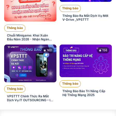
Thông báo
Thông Báo Ra Mắt Dịch Vụ Mới
V-Drive _VPSTTT
Thông báo
Chuỗi Minigame: Khai Xuân
Đầu Năm 2026 - Nhận Ngàn
Quà Xịn
◉ 162
◉ 156
Thông báo
Thông báo
Thông Báo Bảo Trì Nâng Cấp
Hệ Thống Mạng 2025
VPSTTT Chính Thức Ra Mắt
Dịch Vụ IT OUTSOURCING – IT
Thuê Ngoài Doanh Nghiệp