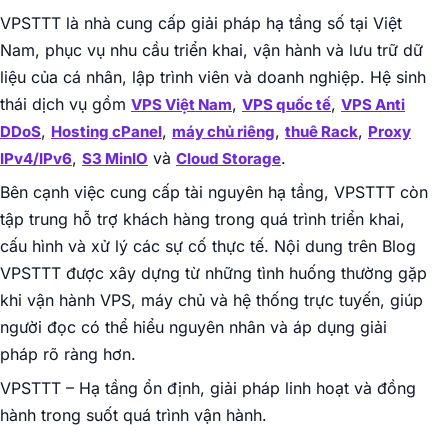
VPSTTT là nhà cung cấp giải pháp hạ tầng số tại Việt
Nam, phục vụ nhu cầu triển khai, vận hành và lưu trữ dữ
liệu của cá nhân, lập trình viên và doanh nghiệp. Hệ sinh
thái dịch vụ gồm
,
,
VPS Việt Nam
VPS quốc tế
VPS Anti
,
,
,
,
DDoS
Hosting cPanel
máy chủ riêng
thuê Rack
Proxy
,
và
.
IPv4/IPv6
S3 MinIO
Cloud Storage
Bên cạnh việc cung cấp tài nguyên hạ tầng, VPSTTT còn
tập trung hỗ trợ khách hàng trong quá trình triển khai,
cấu hình và xử lý các sự cố thực tế. Nội dung trên Blog
VPSTTT được xây dựng từ những tình huống thường gặp
khi vận hành VPS, máy chủ và hệ thống trực tuyến, giúp
người đọc có thể hiểu nguyên nhân và áp dụng giải
pháp rõ ràng hơn.
VPSTTT – Hạ tầng ổn định, giải pháp linh hoạt và đồng
hành trong suốt quá trình vận hành.