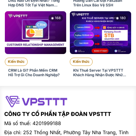
DNS Nào Ổn Định Nhất? Tổng
Hướng Dẫn Cài Đặt Fail2Ban
Hợp DNS Tốt Tại Việt Nam
Trên Linux Bảo Vệ SSH
2026
◉ 168
◉ 180
Kiến thức
Kiến thức
CRM Là Gì? Phần Mềm CRM
Khi Thuê Server Tại VPSTTT
Hỗ Trợ Gì Cho Doanh Nghiệp?
Khách Hàng Nhận Được Những
Gì ?
CÔNG TY CỔ PHẦN TẬP ĐOÀN VPSTTT
Mã số thuế: 4201999188
Địa chỉ: 252 Thống Nhất, Phường Tây Nha Trang, Tỉnh