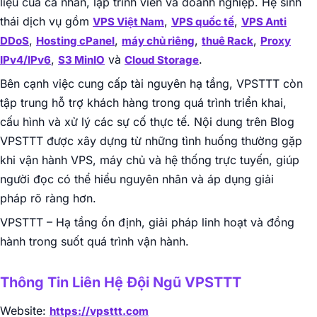
liệu của cá nhân, lập trình viên và doanh nghiệp. Hệ sinh
thái dịch vụ gồm
,
,
VPS Việt Nam
VPS quốc tế
VPS Anti
,
,
,
,
DDoS
Hosting cPanel
máy chủ riêng
thuê Rack
Proxy
,
và
.
IPv4/IPv6
S3 MinIO
Cloud Storage
Bên cạnh việc cung cấp tài nguyên hạ tầng, VPSTTT còn
tập trung hỗ trợ khách hàng trong quá trình triển khai,
cấu hình và xử lý các sự cố thực tế. Nội dung trên Blog
VPSTTT được xây dựng từ những tình huống thường gặp
khi vận hành VPS, máy chủ và hệ thống trực tuyến, giúp
người đọc có thể hiểu nguyên nhân và áp dụng giải
pháp rõ ràng hơn.
VPSTTT – Hạ tầng ổn định, giải pháp linh hoạt và đồng
hành trong suốt quá trình vận hành.
Thông Tin Liên Hệ Đội Ngũ VPSTTT
Website:
https://vpsttt.com