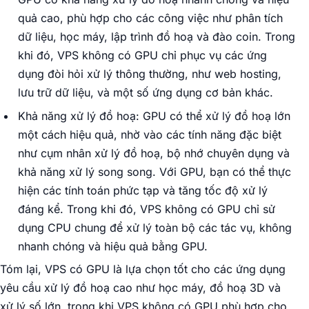
quả cao, phù hợp cho các công việc như phân tích
dữ liệu, học máy, lập trình đồ hoạ và đào coin. Trong
khi đó, VPS không có GPU chỉ phục vụ các ứng
dụng đòi hỏi xử lý thông thường, như web hosting,
lưu trữ dữ liệu, và một số ứng dụng cơ bản khác.
Khả năng xử lý đồ hoạ: GPU có thể xử lý đồ hoạ lớn
một cách hiệu quả, nhờ vào các tính năng đặc biệt
như cụm nhân xử lý đồ hoạ, bộ nhớ chuyên dụng và
khả năng xử lý song song. Với GPU, bạn có thể thực
hiện các tính toán phức tạp và tăng tốc độ xử lý
đáng kể. Trong khi đó, VPS không có GPU chỉ sử
dụng CPU chung để xử lý toàn bộ các tác vụ, không
nhanh chóng và hiệu quả bằng GPU.
Tóm lại, VPS có GPU là lựa chọn tốt cho các ứng dụng
yêu cầu xử lý đồ hoạ cao như học máy, đồ hoạ 3D và
xử lý số lớn, trong khi VPS không có GPU phù hợp cho