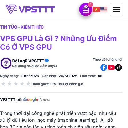
4
TIN TỨC
KIẾN THỨC
→
VPS GPU Là Gì ? Những Ưu Điểm
Có Ở VPS GPU
Theo dõi chúng tôi
Đội ngũ VPSTTT
Nội dung đã được kiểm duyệt
Ngày đăng:
20/5/2025
Cập nhật:
20/5/2025
Lượt xem:
141
★
★
★
★
★
Đánh giá
:
5.0/5
·
119
lượt đánh giá
VPSTTT trên
Trong thời đại công nghệ phát triển vượt bậc, nhu cầu
xử lý dữ liệu lớn, học máy (machine learning), AI, đồ
họa 3D và các tác vụ tính toán chuyên sâu ngày càng