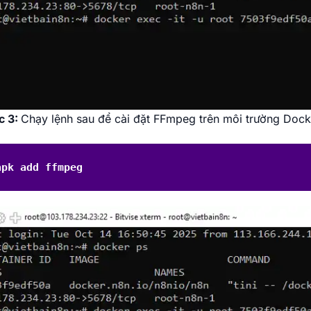
c 3:
Chạy lệnh sau để cài đặt FFmpeg trên môi trường Dock
apk add ffmpeg