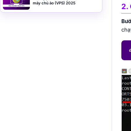
máy chủ ảo (VPS) 2025
2.
Bướ
chạ