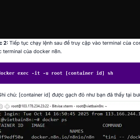
c 2:
Tiếp tục chạy lệnh sau để truy cập vào terminal của c
 terminal của docker n8n.
docker exec -it -u root [container id] sh
Ghi chú:
[container id] được gạch đỏ như bạn đã thấy tại bư