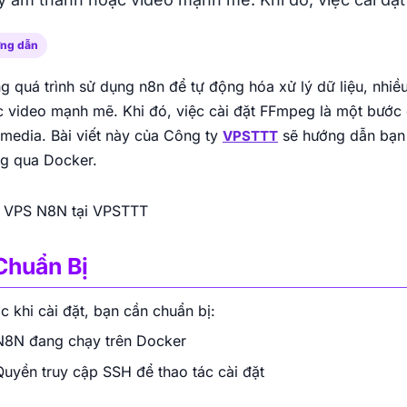
Intel Gold
Vị trí Việt Nam
NVMe
100Mbps Port
10Gbps Port
Thuê tủ rack Viettel cho nhu cầu đặt máy chủ
bảo mật, ổn định, có Anti-DDoS và khả năng
ng dẫn
vận hành 24/7.
VPS NAT AMD
g quá trình sử dụng n8n để tự động hóa xử lý dữ liệu, nhi
Chip AMD EPYC 7j13, ổ cứng SSD NVMe
Enterprise, IP chung NAT, chi phí tối ưu cho
 video mạnh mẽ. Khi đó, việc cài đặt FFmpeg là một bước cầ
Thuê chỗ đặt CMC
nhu cầu cơ bản.
media. Bài viết này của Công ty
sẽ hướng dẫn bạn 
VPSTTT
Thuê chỗ đặt máy chủ CMC cho hệ thống cần
AMD EPYC
NVMe
10Gbps Port
g qua Docker.
kết nối ổn định, IP tĩnh, băng thông linh hoạt và
bảo mật cao.
 VPS N8N tại VPSTTT
Dedicated Servers USA
 Chuẩn Bị
Dedicated Server tại Mỹ cho phép toàn quyền
kiểm soát tài nguyên phần cứng. Phù hợp
website, app và dịch vụ quốc tế.
c khi cài đặt, bạn cần chuẩn bị:
N8N đang chạy trên Docker
Quyền truy cập SSH để thao tác cài đặt