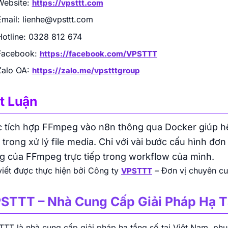
Website:
https://vpsttt.com
Email: lienhe@vpsttt.com
Hotline: 0328 812 674
Facebook:
https://facebook.com/VPSTTT
Zalo OA:
https://zalo.me/vpstttgroup
t Luận
c tích hợp FFmpeg vào n8n thông qua Docker giúp hệ
 trong xử lý file media. Chỉ với vài bước cấu hình đơ
g của FFmpeg trực tiếp trong workflow của mình.
viết được thực hiện bởi Công ty
– Đơn vị chuyên cu
VPSTTT
STTT – Nhà Cung Cấp Giải Pháp Hạ T
TT là nhà cung cấp giải pháp hạ tầng số tại Việt Nam, phục 