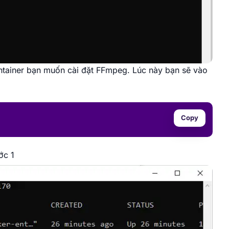
ontainer bạn muốn cài đặt FFmpeg. Lúc này bạn sẽ vào
Copy
ớc 1