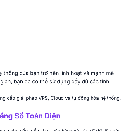
 thống của bạn trở nên linh hoạt và mạnh mẽ
n giản, bạn đã có thể sử dụng đầy đủ các tính
ng cấp giải pháp VPS, Cloud và tự động hóa hệ thống.
ầng Số Toàn Diện
vụ nhu cầu triển khai, vận hành và lưu trữ dữ liệu của