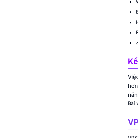
Kế
Việ
hơn
năn
Bài 
VP
VPST