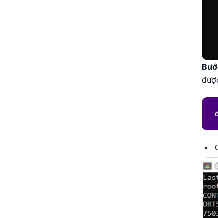
Bướ
được