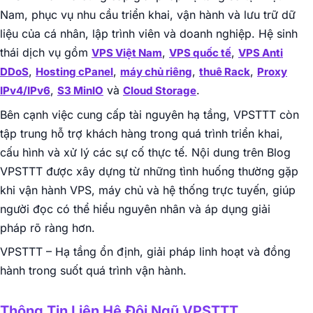
Nam, phục vụ nhu cầu triển khai, vận hành và lưu trữ dữ
liệu của cá nhân, lập trình viên và doanh nghiệp. Hệ sinh
thái dịch vụ gồm
,
,
VPS Việt Nam
VPS quốc tế
VPS Anti
,
,
,
,
DDoS
Hosting cPanel
máy chủ riêng
thuê Rack
Proxy
,
và
.
IPv4/IPv6
S3 MinIO
Cloud Storage
Bên cạnh việc cung cấp tài nguyên hạ tầng, VPSTTT còn
tập trung hỗ trợ khách hàng trong quá trình triển khai,
cấu hình và xử lý các sự cố thực tế. Nội dung trên Blog
VPSTTT được xây dựng từ những tình huống thường gặp
khi vận hành VPS, máy chủ và hệ thống trực tuyến, giúp
người đọc có thể hiểu nguyên nhân và áp dụng giải
pháp rõ ràng hơn.
VPSTTT – Hạ tầng ổn định, giải pháp linh hoạt và đồng
hành trong suốt quá trình vận hành.
Thông Tin Liên Hệ Đội Ngũ VPSTTT