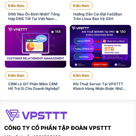
Kiến thức
Kiến thức
DNS Nào Ổn Định Nhất? Tổng
Hướng Dẫn Cài Đặt Fail2Ban
Hợp DNS Tốt Tại Việt Nam
Trên Linux Bảo Vệ SSH
2026
◉ 168
◉ 180
Kiến thức
Kiến thức
CRM Là Gì? Phần Mềm CRM
Khi Thuê Server Tại VPSTTT
Hỗ Trợ Gì Cho Doanh Nghiệp?
Khách Hàng Nhận Được Những
Gì ?
CÔNG TY CỔ PHẦN TẬP ĐOÀN VPSTTT