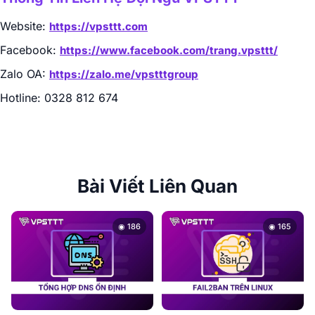
Website:
https://vpsttt.com
Facebook:
https://www.facebook.com/trang.vpsttt/
Zalo OA:
https://zalo.me/vpstttgroup
Hotline: 0328 812 674
Bài Viết Liên Quan
◉ 186
◉ 165