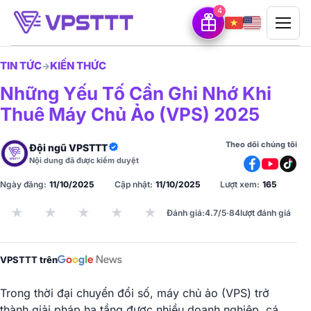
4
TIN TỨC
KIẾN THỨC
→
Những Yếu Tố Cần Ghi Nhớ Khi
Thuê Máy Chủ Ảo (VPS) 2025
Theo dõi chúng tôi
Đội ngũ VPSTTT
Nội dung đã được kiểm duyệt
Ngày đăng:
11/10/2025
Cập nhật:
11/10/2025
Lượt xem:
165
★
★
★
★
★
Đánh giá
:
4.7/5
·
84
lượt đánh giá
VPSTTT trên
Trong thời đại chuyển đổi số, máy chủ ảo (VPS) trở
thành giải pháp hạ tầng được nhiều doanh nghiệp, cá