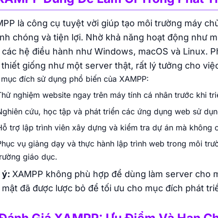
PP là công cụ tuyệt vời giúp tạo môi trường máy ch
nh chóng và tiện lợi. Nhờ khả năng hoạt động như 
 các hệ điều hành như Windows, macOS và Linux. P
 thiết giống như một server thật, rất lý tưởng cho việ
 mục đích sử dụng phổ biến của XAMPP:
Thử nghiệm website ngay trên máy tính cá nhân trước khi triể
Nghiên cứu, học tập và phát triển các ứng dụng web sử dụn
Hỗ trợ lập trình viên xây dựng và kiểm tra dự án mà không cầ
Phục vụ giảng dạy và thực hành lập trình web trong môi trư
trường giáo dục.
 ý:
XAMPP
không phù hợp để dùng làm server cho môi
 mật đã được lược bỏ để tối ưu cho mục đích phát tri
 Đánh Giá XAMPP: Ưu Điểm Và Hạn C