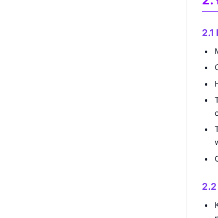
2.1
c
2.2
p