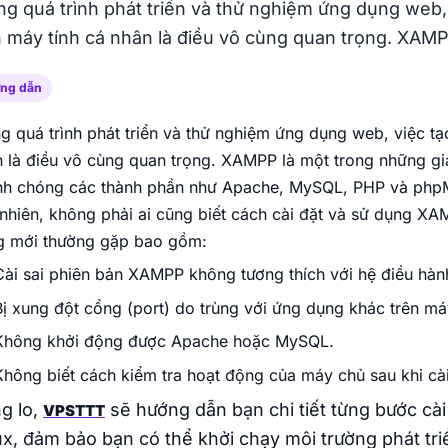
Intel Gold
Vị trí Việt Nam
NVMe
100Mbps Port
10Gbps Port
ng quá trình phát triển và thử nghiệm ứng dụng web,
Thuê tủ rack Viettel cho nhu cầu đặt máy chủ
n máy tính cá nhân là điều vô cùng quan trọng. XAMPP
bảo mật, ổn định, có Anti-DDoS và khả năng
vận hành 24/7.
VPS NAT AMD
ng dẫn
Chip AMD EPYC 7j13, ổ cứng SSD NVMe
Enterprise, IP chung NAT, chi phí tối ưu cho
g quá trình phát triển và thử nghiệm ứng dụng web, việc t
Thuê chỗ đặt CMC
nhu cầu cơ bản.
 là điều vô cùng quan trọng. XAMPP là một trong những giả
Thuê chỗ đặt máy chủ CMC cho hệ thống cần
AMD EPYC
NVMe
10Gbps Port
kết nối ổn định, IP tĩnh, băng thông linh hoạt và
h chóng các thành phần như Apache, MySQL, PHP và phpMyA
bảo mật cao.
nhiên, không phải ai cũng biết cách cài đặt và sử dụng XA
g mới thường gặp bao gồm:
Dedicated Servers USA
Cài sai phiên bản XAMPP không tương thích với hệ điều hàn
Dedicated Server tại Mỹ cho phép toàn quyền
Bị xung đột cổng (port) do trùng với ứng dụng khác trên má
kiểm soát tài nguyên phần cứng. Phù hợp
website, app và dịch vụ quốc tế.
Không khởi động được Apache hoặc MySQL.
Không biết cách kiểm tra hoạt động của máy chủ sau khi cài
g lo,
sẽ hướng dẫn bạn chi tiết từng bước cà
VPSTTT
ux, đảm bảo bạn có thể khởi chạy môi trường phát tri