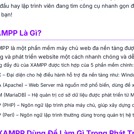
 đầu hay lập trình viên đang tìm công cụ nhanh gọn đ
 bạn!
MPP Là Gì?
PP là một phần mềm máy chủ web đa nền tảng được 
g và phát triển website một cách nhanh chóng và dễ
g đầy đủ của XAMPP được tích hợp của 5 phần mềm chính:
X – Đại diện cho hệ điều hành hỗ trợ đa nền tảng như: Wind
A (Apache) – Web Server mã nguồn mở phổ biến, dùng để xử 
M (MariaDB) – Hệ quản trị cơ sở dữ liệu được phát triển từ 
P (PHP) – Ngôn ngữ lập trình phía máy chủ, giúp xây dựng cá
P (Perl) – Ngôn ngữ lập trình thường dùng trong quản trị h
 XAMPP Dùng Để Làm Gì Trong Phát T