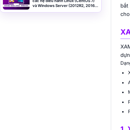
các hệ điều hành Linux (CentOS 7)
bắt
và Windows Server (2012R2, 2016,
2019)
cho
XA
XAM
dựn
Dạn
1.