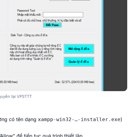
quyền tại VPSTTT
ờng có tên dạng
)
xampp-win32-…-installer.exe
low” để tiếp tục quá trình thiết lập.