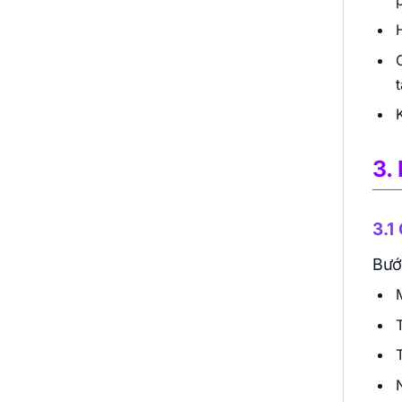
3.
3.1
Bướ