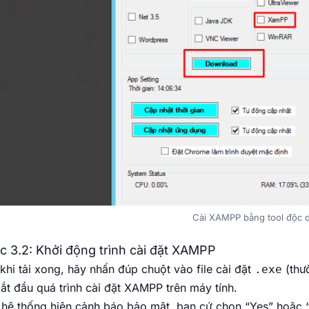
Cài XAMPP bằng tool độc 
c 3.2: Khởi động trình cài đặt XAMPP
khi tải xong, hãy nhấn đúp chuột vào file cài đặt
(thư
.exe
ắt đầu quá trình cài đặt XAMPP trên máy tính.
hệ thống hiện cảnh báo bảo mật, bạn cứ chọn “Yes” hoặc “Al