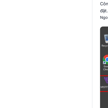
Công
đặt.
Ngoà