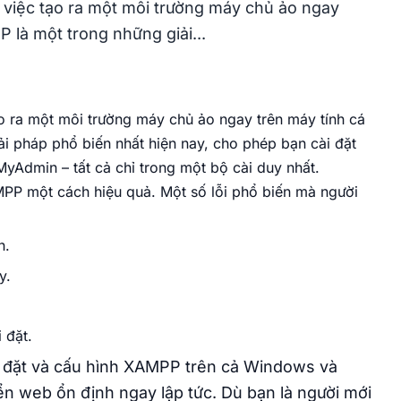
Intel Xeon
Vị trí Việt Nam
HDD
100Mbps Port
10Gbps Port
 việc tạo ra một môi trường máy chủ ảo ngay
Đặt server vật lý tại Data Center chuyên
 là một trong những giải...
nghiệp, có điện, làm mát, băng thông, IP và
remote hands 24/7.
VPS Gold – Hồ Chí Minh
Chip Intel Gold 6148, 20 nhân, 40 luồng. Max
xung 3.7GHz. Ổ cứng SSD NVMe Enterprise tại
ạo ra một môi trường máy chủ ảo ngay trên máy tính cá
Thuê chỗ đặt VNPT
Hồ Chí Minh.
i pháp phổ biến nhất hiện nay, cho phép bạn cài đặt
Thuê chỗ đặt máy chủ VNPT với backbone lớn,
Intel Gold
NVMe
10Gbps Port
Data Center chuyên nghiệp và khả năng mở
dmin – tất cả chỉ trong một bộ cài duy nhất.
rộng băng thông tốt.
MPP một cách hiệu quả. Một số lỗi phổ biến mà người
Server GPU
h.
Server GPU hiệu năng cao, tối ưu xử lý đồ họa,
y.
AI và workload nặng. Toàn quyền kiểm soát,
triển khai nhanh, ổn định 24/7.
 đặt.
i đặt và cấu hình XAMPP trên cả Windows và
ển web ổn định ngay lập tức. Dù bạn là người mới