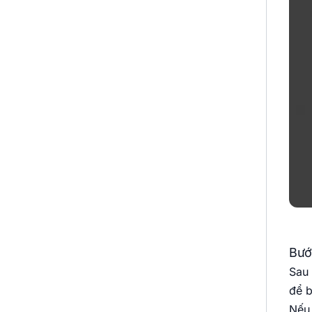
Bướ
Sau 
để b
Nếu 