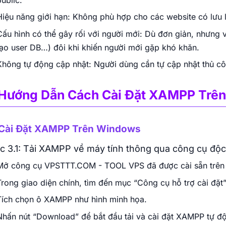
Hiệu năng giới hạn: Không phù hợp cho các website có lưu 
Cấu hình có thể gây rối với người mới: Dù đơn giản, nhưng 
tạo user DB…) đôi khi khiến người mới gặp khó khăn.
Không tự động cập nhật: Người dùng cần tự cập nhật thủ cô
 Hướng Dẫn Cách Cài Đặt XAMPP Trên
 Cài Đặt XAMPP Trên Windows
c 3.1: Tải XAMPP về máy tính thông qua công cụ đ
Mở công cụ VPSTTT.COM - TOOL VPS đã được cài sẵn trên 
Trong giao diện chính, tìm đến mục “Công cụ hỗ trợ cài đặt”
Tích chọn ô XAMPP như hình minh họa.
Nhấn nút “Download” để bắt đầu tải và cài đặt XAMPP tự đ