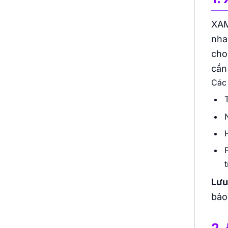
XAM
nha
cho
cần
Các
Lưu
bảo
2.