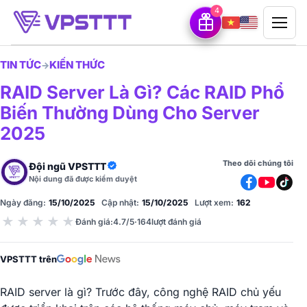
4
TIN TỨC
KIẾN THỨC
→
RAID Server Là Gì? Các RAID Phổ
Biến Thường Dùng Cho Server
2025
Theo dõi chúng tôi
Đội ngũ VPSTTT
Nội dung đã được kiểm duyệt
Ngày đăng:
15/10/2025
Cập nhật:
15/10/2025
Lượt xem:
162
★
★
★
★
★
Đánh giá
:
4.7/5
·
164
lượt đánh giá
VPSTTT trên
RAID server là gì? Trước đây, công nghệ RAID chủ yếu