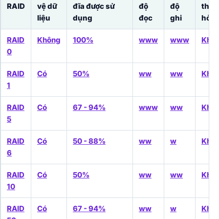
RAID
vệ dữ
đĩa được sử
độ
độ
thế đ
liệu
dụng
đọc
ghi
hỏn
RAID
Không
100%
www
www
Khô
0
RAID
Có
50%
ww
ww
Khô
1
RAID
Có
67 - 94%
www
ww
Khô
5
RAID
Có
50 - 88%
ww
w
Khô
6
RAID
Có
50%
ww
ww
Khô
10
RAID
Có
67 - 94%
ww
w
Khô