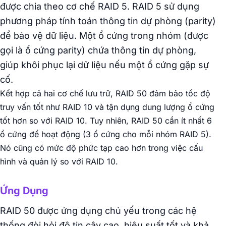
được chia theo cơ chế RAID 5. RAID 5 sử dụng
phương pháp tính toán thông tin dự phòng (parity)
để bảo vệ dữ liệu. Một ổ cứng trong nhóm (được
gọi là ổ cứng parity) chứa thông tin dự phòng,
giúp khôi phục lại dữ liệu nếu một ổ cứng gặp sự
cố.
Kết hợp cả hai cơ chế lưu trữ, RAID 50 đảm bảo tốc độ
truy vấn tốt như RAID 10 và tận dụng dung lượng ổ cứng
tốt hơn so với RAID 10. Tuy nhiên, RAID 50 cần ít nhất 6
ổ cứng để hoạt động (3 ổ cứng cho mỗi nhóm RAID 5).
Nó cũng có mức độ phức tạp cao hơn trong việc cấu
hình và quản lý so với RAID 10.
Ứng Dụng
RAID 50 được ứng dụng chủ yếu trong các hệ
thống đòi hỏi độ tin cậy cao, hiệu suất tốt và khả