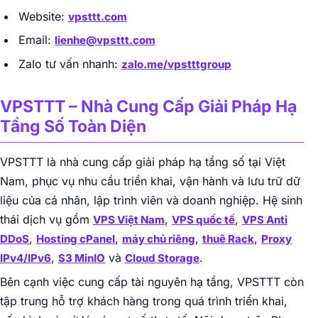
Website:
vpsttt.com
Email:
lienhe@vpsttt.com
Zalo tư vấn nhanh:
zalo.me/vpstttgroup
VPSTTT – Nhà Cung Cấp Giải Pháp Hạ
Tầng Số Toàn Diện
VPSTTT là nhà cung cấp giải pháp hạ tầng số tại Việt
Nam, phục vụ nhu cầu triển khai, vận hành và lưu trữ dữ
liệu của cá nhân, lập trình viên và doanh nghiệp. Hệ sinh
thái dịch vụ gồm
,
,
VPS Việt Nam
VPS quốc tế
VPS Anti
,
,
,
,
DDoS
Hosting cPanel
máy chủ riêng
thuê Rack
Proxy
,
và
.
IPv4/IPv6
S3 MinIO
Cloud Storage
Bên cạnh việc cung cấp tài nguyên hạ tầng, VPSTTT còn
tập trung hỗ trợ khách hàng trong quá trình triển khai,