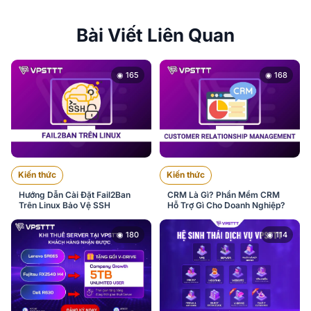
Bài Viết Liên Quan
◉ 165
◉ 168
Kiến thức
Kiến thức
Hướng Dẫn Cài Đặt Fail2Ban
CRM Là Gì? Phần Mềm CRM
Trên Linux Bảo Vệ SSH
Hỗ Trợ Gì Cho Doanh Nghiệp?
◉ 180
◉ 114