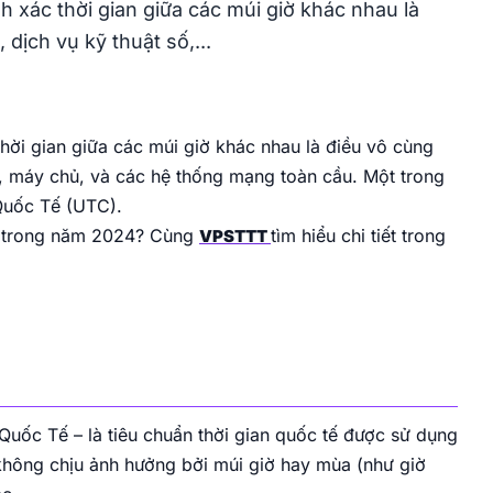
Intel Xeon
Vị trí Việt Nam
HDD
100Mbps Port
10Gbps Port
h xác thời gian giữa các múi giờ khác nhau là
Đặt server vật lý tại Data Center chuyên
dịch vụ kỹ thuật số,...
nghiệp, có điện, làm mát, băng thông, IP và
remote hands 24/7.
VPS Gold – Hồ Chí Minh
Chip Intel Gold 6148, 20 nhân, 40 luồng. Max
xung 3.7GHz. Ổ cứng SSD NVMe Enterprise tại
thời gian giữa các múi giờ khác nhau là điều vô cùng
Thuê chỗ đặt VNPT
Hồ Chí Minh.
số, máy chủ, và các hệ thống mạng toàn cầu. Một trong
Thuê chỗ đặt máy chủ VNPT với backbone lớn,
Intel Gold
NVMe
10Gbps Port
Data Center chuyên nghiệp và khả năng mở
 Quốc Tế (UTC).
rộng băng thông tốt.
m trong năm 2024? Cùng
tìm hiểu chi tiết trong
VPSTTT
Server GPU
Server GPU hiệu năng cao, tối ưu xử lý đồ họa,
AI và workload nặng. Toàn quyền kiểm soát,
triển khai nhanh, ổn định 24/7.
uốc Tế – là tiêu chuẩn thời gian quốc tế được sử dụng
n không chịu ảnh hưởng bởi múi giờ hay mùa (như giờ