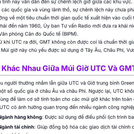
 tính này vẫn dẫn đến sự chênh lệch giờ giữa các khu vực. 
 các quốc gia và vùng lãnh thổ, sự chênh lệch này chưa phả
ởng về một tiêu chuẩn thời gian quốc tế xuất hiện vào cuối 
Phải đến năm 1960, Ủy ban Tư vấn Radio mới đưa ra khái 
Văn phòng Cân đo Quốc tế (BIPM).
ừ khi UTC ra đời, GMT không còn được coi là chuẩn thời gia
 Múi giờ này chủ yếu được sử dụng ở Tây Âu, Châu Phi, Vư
 Khác Nhau Giữa Múi Giờ UTC Và GM
u người thường nhầm lẫn giữa UTC và Giờ trung bình Gree
một số quốc gia ở châu Âu và châu Phi. Ngược lại, UTC khôn
dùng để làm cơ sở tính toán cho các múi giờ khác trên toàn
 UTC có ảnh hưởng quan trọng đến nhiều ngành công nghiệ
Ngành hàng không
: Được sử dụng để điều phối lịch trình 
Ngành tài chính
: Giúp đồng bộ hóa các giao dịch tài chính 