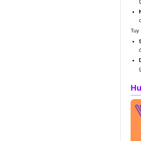
Tuy 
Hư