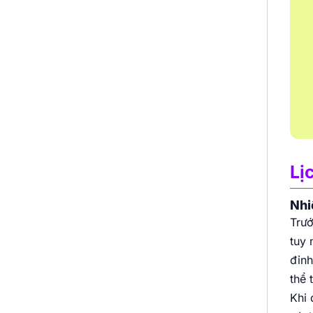
Lị
Nhi
Trướ
tuy 
đỉnh
thể 
Khi 