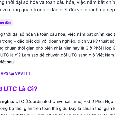
Intel Gold
Vị trí Việt Nam
NVMe
100Mbps Port
10Gbps Port
ng thời đại số hóa và toàn cầu hóa, việc nắm bắt chín
Thuê tủ rack Viettel cho nhu cầu đặt máy chủ
u vô cùng quan trọng – đặc biệt đối với doanh nghiệp, 
bảo mật, ổn định, có Anti-DDoS và khả năng
vận hành 24/7.
VPS NAT AMD
ng dẫn
Chip AMD EPYC 7j13, ổ cứng SSD NVMe
Enterprise, IP chung NAT, chi phí tối ưu cho
g thời đại số hóa và toàn cầu hóa, việc nắm bắt chính xác 
Thuê chỗ đặt CMC
nhu cầu cơ bản.
 trọng – đặc biệt đối với doanh nghiệp, dịch vụ kỹ thuật 
Thuê chỗ đặt máy chủ CMC cho hệ thống cần
AMD EPYC
NVMe
10Gbps Port
kết nối ổn định, IP tĩnh, băng thông linh hoạt và
g chuẩn thời gian phổ biến nhất hiện nay là Giờ Phối Hợp
bảo mật cao.
 UTC là gì? Làm sao để chuyển đổi UTC sang giờ Việt Na
viết sau!
Dedicated Servers USA
 VPS tại VPSTTT
Dedicated Server tại Mỹ cho phép toàn quyền
kiểm soát tài nguyên phần cứng. Phù hợp
website, app và dịch vụ quốc tế.
ờ UTC Là Gì?
 nghĩa:
UTC (Coordinated Universal Time) – Giờ Phối Hợp Q
ồng bộ thời gian trên toàn thế giới. Đây là chuẩn thời gia