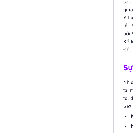
cách
giữa
Ý tư
tế. 
bởi 
Kể t
Đất.
Sự
Nhiề
tại 
tế, 
Giờ