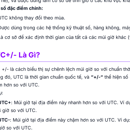
hè), và được dùng làm cơ sở để tính giờ ở các khu vực kh
số đặc điểm chính:
UTC không thay đổi theo mùa.
Được dùng trong các hệ thống kỹ thuật số, hàng không, máy
Là cơ sở để xác định thời gian của tất cả các múi giờ khác 
C+/- Là Gì?
+/- là cách biểu thị sự chênh lệch múi giờ so với chuẩn th
g đó, UTC là thời gian chuẩn quốc tế, và
“+/-“
thể hiện số
m hơn so với UTC.
ụ:
UTC+
: Múi giờ tại địa điểm này nhanh hơn so với UTC. Ví d
4 giờ so với UTC.
UTC-
: Múi giờ tại địa điểm này chậm hơn so với UTC. Ví dụ
giờ so với UTC.