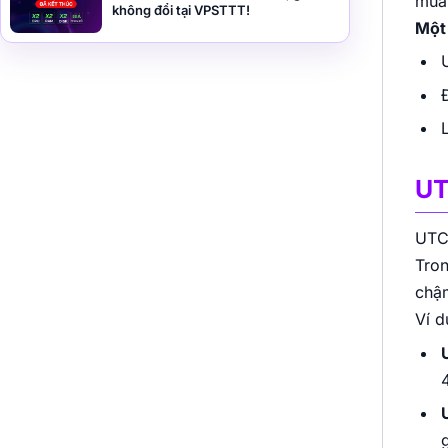
mùa 
không đổi tại VPSTTT!
Một 
UT
UTC 
Tron
chậ
Ví d