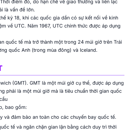
Thời điểm đó, do hạn chế về giao thương và liên lạc
i là vấn đề lớn.
thế kỷ 18, khi các quốc gia dần có sự kết nối về kinh
niệm về UTC. Năm 1967, UTC chính thức được áp dụng
n quốc tế mà trở thành một trong 24 múi giờ trên Trái
ơng quốc Anh (trong mùa đông) và Iceland.
T
nwich (GMT). GMT là một múi giờ cụ thể, được áp dụng
g phải là một múi giờ mà là tiêu chuẩn thời gian quốc
 cầu
p, bao gồm:
bay và đảm bảo an toàn cho các chuyến bay quốc tế.
quốc tế và ngăn chặn gian lận bằng cách duy trì thời