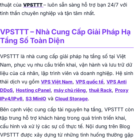
thuật của
– luôn sẵn sàng hỗ trợ bạn 24/7 với
VPSTTT
tinh thần chuyên nghiệp và tận tâm nhất.
VPSTTT – Nhà Cung Cấp Giải Pháp Hạ
Tầng Số Toàn Diện
VPSTTT là nhà cung cấp giải pháp hạ tầng số tại Việt
Nam, phục vụ nhu cầu triển khai, vận hành và lưu trữ dữ
liệu của cá nhân, lập trình viên và doanh nghiệp. Hệ sinh
thái dịch vụ gồm
,
,
VPS Việt Nam
VPS quốc tế
VPS Anti
,
,
,
,
DDoS
Hosting cPanel
máy chủ riêng
thuê Rack
Proxy
,
và
.
IPv4/IPv6
S3 MinIO
Cloud Storage
Bên cạnh việc cung cấp tài nguyên hạ tầng, VPSTTT còn
tập trung hỗ trợ khách hàng trong quá trình triển khai,
cấu hình và xử lý các sự cố thực tế. Nội dung trên Blog
VPSTTT được xây dựng từ những tình huống thường gặp