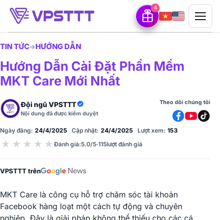
4
TIN TỨC
HƯỚNG DẪN
→
Hướng Dẫn Cài Đặt Phần Mềm
MKT Care Mới Nhất
Theo dõi chúng tôi
Đội ngũ VPSTTT
Nội dung đã được kiểm duyệt
Ngày đăng:
24/4/2025
Cập nhật:
24/4/2025
Lượt xem:
153
★
★
★
★
★
Đánh giá
:
5.0/5
·
115
lượt đánh giá
VPSTTT trên
MKT Care là công cụ hỗ trợ chăm sóc tài khoản
Facebook hàng loạt một cách tự động và chuyên
nghiệp. Đây là giải pháp không thể thiếu cho các cá