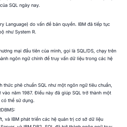
n của SQL ngày nay.
ry Language) do vấn đề bản quyền. IBM đã tiếp tục
 bộ như System R.
hương mại đầu tiên của mình, gọi là SQL/DS, chạy trên
ành ngôn ngữ chính để truy vấn dữ liệu trong các hệ
h thức phê chuẩn SQL như một ngôn ngữ tiêu chuẩn,
ự vào năm 1987. Điều này đã giúp SQL trở thành một
 có thể sử dụng.
 RDBMS:
, và IBM phát triển các hệ quản trị cơ sở dữ liệu
Server, và IBM DB2. SQL đã trở thành ngôn ngữ truy