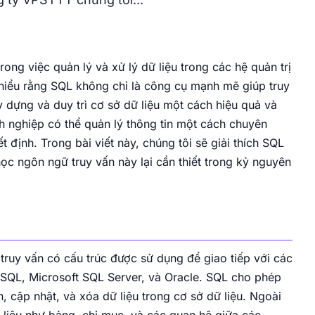
Intel Xeon
Vị trí Việt Nam
HDD
100Mbps Port
10Gbps Port
Đặt server vật lý tại Data Center chuyên
nghiệp, có điện, làm mát, băng thông, IP và
remote hands 24/7.
VPS Gold – Hồ Chí Minh
ng việc quản lý và xử lý dữ liệu trong các hệ quản trị
Chip Intel Gold 6148, 20 nhân, 40 luồng. Max
xung 3.7GHz. Ổ cứng SSD NVMe Enterprise tại
 hiểu rằng SQL không chỉ là công cụ mạnh mẽ giúp truy
Thuê chỗ đặt VNPT
Hồ Chí Minh.
y dựng và duy trì cơ sở dữ liệu một cách hiệu quả và
Thuê chỗ đặt máy chủ VNPT với backbone lớn,
Intel Gold
NVMe
10Gbps Port
h nghiệp có thể quản lý thông tin một cách chuyên
Data Center chuyên nghiệp và khả năng mở
rộng băng thông tốt.
định. Trong bài viết này, chúng tôi sẽ giải thích SQL
 học ngôn ngữ truy vấn này lại cần thiết trong kỷ nguyên
Server GPU
Server GPU hiệu năng cao, tối ưu xử lý đồ họa,
AI và workload nặng. Toàn quyền kiểm soát,
triển khai nhanh, ổn định 24/7.
ruy vấn có cấu trúc được sử dụng để giao tiếp với các
SQL, Microsoft SQL Server, và Oracle. SQL cho phép
n, cập nhật, và xóa dữ liệu trong cơ sở dữ liệu. Ngoài