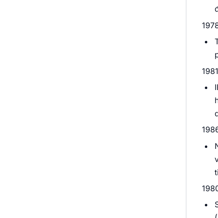
1978
1981
q
198
1980