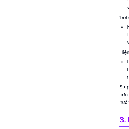
199
Hiện
Sự p
hơn 
hướn
3.