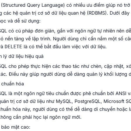
(Structured Query Language) có nhiều ưu điểm giúp nó trở 
g các hệ quản trị cơ sở dữ liệu quan hệ (RDBMS). Dưới đây
ọc và dễ sử dụng:
SQL có cú pháp đơn giản, gần với ngôn ngữ tự nhiên nên dễ
có nền tảng về lập trình. Người dùng chỉ cần nắm một số c
và
là có thể bắt đầu làm việc với dữ liệu.
DELETE
 lý dữ liệu hiệu quả
SQL cho phép thực hiện các thao tác như chèn, cập nhật, xó
xác. Điều này giúp người dùng dễ dàng quản lý khối lượng d
 chuẩn hóa
SQL là một ngôn ngữ tiêu chuẩn được phê chuẩn bởi ANSI và
quản trị cơ sở dữ liệu như MySQL, PostgreSQL, Microsoft SQL
chuẩn hóa này, người dùng có thể dễ dàng di chuyển hoặc l
không cần phải học lại ngôn ngữ mới.
 bảo mật cao: