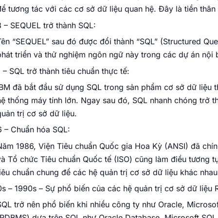
để tương tác với các cơ sở dữ liệu quan hệ. Đây là tiền thâ
 – SEQUEL trở thành SQL:
Tên “SEQUEL” sau đó được đổi thành “SQL” (Structured Que
phát triển và thử nghiệm ngôn ngữ này trong các dự án nội
 – SQL trở thành tiêu chuẩn thực tế:
IBM đã bắt đầu sử dụng SQL trong sản phẩm cơ sở dữ liệu t
hệ thống máy tính lớn. Ngay sau đó, SQL nhanh chóng trở th
uản trị cơ sở dữ liệu.
6 – Chuẩn hóa SQL:
Năm 1986, Viện Tiêu chuẩn Quốc gia Hoa Kỳ (ANSI) đã chín
và Tổ chức Tiêu chuẩn Quốc tế (ISO) cũng làm điều tương t
tiêu chuẩn chung để các hệ quản trị cơ sở dữ liệu khác nhau
s – 1990s – Sự phổ biến của các hệ quản trị cơ sở dữ liệu
SQL trở nên phổ biến khi nhiều công ty như Oracle, Microsoft
(RDBMS) dựa trên SQL như Oracle Database, Microsoft SQL 