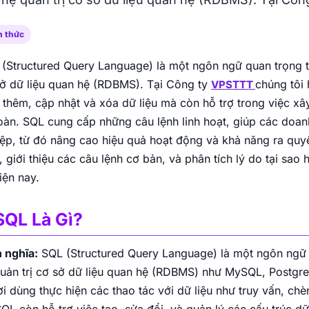
Intel Gold
Vị trí Việt Nam
NVMe
100Mbps Port
10Gbps Port
Thuê tủ rack Viettel cho nhu cầu đặt máy chủ
bảo mật, ổn định, có Anti-DDoS và khả năng
n thức
vận hành 24/7.
VPS NAT AMD
(Structured Query Language) là một ngôn ngữ quan trọng tro
Chip AMD EPYC 7j13, ổ cứng SSD NVMe
Enterprise, IP chung NAT, chi phí tối ưu cho
ở dữ liệu quan hệ (RDBMS). Tại Công ty
chúng tôi
VPSTTT
Thuê chỗ đặt CMC
nhu cầu cơ bản.
 thêm, cập nhật và xóa dữ liệu mà còn hỗ trợ trong việc xâ
Thuê chỗ đặt máy chủ CMC cho hệ thống cần
AMD EPYC
NVMe
10Gbps Port
oàn. SQL cung cấp những câu lệnh linh hoạt, giúp các doan
kết nối ổn định, IP tĩnh, băng thông linh hoạt và
bảo mật cao.
ệp, từ đó nâng cao hiệu quả hoạt động và khả năng ra quyết 
ì, giới thiệu các câu lệnh cơ bản, và phân tích lý do tại sao
iện nay.
Dedicated Servers USA
Dedicated Server tại Mỹ cho phép toàn quyền
 SQL Là Gì?
kiểm soát tài nguyên phần cứng. Phù hợp
website, app và dịch vụ quốc tế.
 nghĩa:
SQL (Structured Query Language) là một ngôn ngữ t
uản trị cơ sở dữ liệu quan hệ (RDBMS) như MySQL, Postgre
i dùng thực hiện các thao tác với dữ liệu như truy vấn, chè