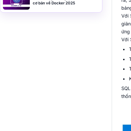
ra, 
cơ bản về Docker 2025
bản
Với 
giản
ứng 
Với 
SQL 
thốn