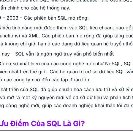
vấn chính cho các hệ thống này.
9 – 2003 – Các phiên bản SQL mở rộng:
Nhiều tính năng mới được thêm vào SQL tiêu chuẩn, bao gồm 
functions) và XML. Các phiên bản mở rộng đã giúp tăng cườ
và không chỉ giới hạn ở các dạng dữ liệu quan hệ truyền thố
 nay – SQL vẫn là ngôn ngữ truy vấn phổ biến nhất
Dù có sự xuất hiện của các công nghệ mới như NoSQL, SQL v
biến nhất trên thế giới. Các hệ quản trị cơ sở dữ liệu SQL 
từ các công ty nhỏ đến các tập đoàn lớn.
hát triển của SQL đã giúp chuẩn hóa cách lưu trữ và xử lý d
và mở ra một kỷ nguyên mới về cơ sở dữ liệu và phân tích th
g công nghệ mới, giúp các doanh nghiệp khai thác tối đa 
 Ưu Điểm Của SQL Là Gì?