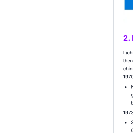
2.
Lịch
then
chín
1970
b
1973