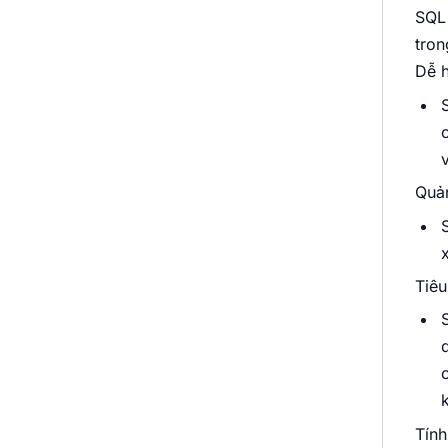
SQL 
tron
Dễ h
Quản
Tiêu
Tính