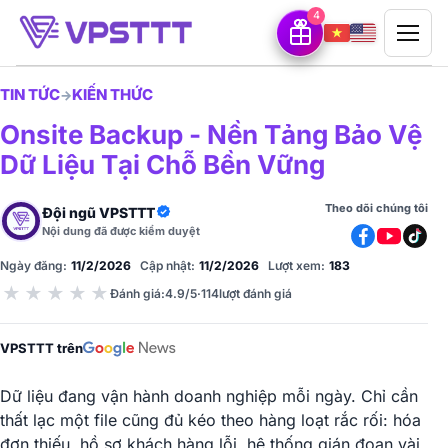
4
TIN TỨC
KIẾN THỨC
→
Onsite Backup - Nền Tảng Bảo Vệ
Dữ Liệu Tại Chỗ Bền Vững
Theo dõi chúng tôi
Đội ngũ VPSTTT
Nội dung đã được kiểm duyệt
Ngày đăng:
11/2/2026
Cập nhật:
11/2/2026
Lượt xem:
183
★
★
★
★
★
Đánh giá
:
4.9/5
·
114
lượt đánh giá
VPSTTT trên
Dữ liệu đang vận hành doanh nghiệp mỗi ngày. Chỉ cần
thất lạc một file cũng đủ kéo theo hàng loạt rắc rối: hóa
đơn thiếu, hồ sơ khách hàng lỗi, hệ thống gián đoạn vài