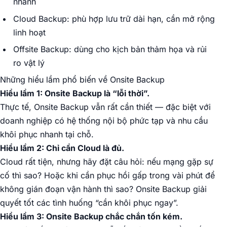
nhanh
Cloud Backup: phù hợp lưu trữ dài hạn, cần mở rộng
linh hoạt
Offsite Backup: dùng cho kịch bản thảm họa và rủi
ro vật lý
Những hiểu lầm phổ biến về Onsite Backup
Hiểu lầm 1: Onsite Backup là “lỗi thời”.
Thực tế, Onsite Backup vẫn rất cần thiết — đặc biệt với
doanh nghiệp có hệ thống nội bộ phức tạp và nhu cầu
khôi phục nhanh tại chỗ.
Hiểu lầm 2: Chỉ cần Cloud là đủ.
Cloud rất tiện, nhưng hãy đặt câu hỏi: nếu mạng gặp sự
cố thì sao? Hoặc khi cần phục hồi gấp trong vài phút để
không gián đoạn vận hành thì sao? Onsite Backup giải
quyết tốt các tình huống “cần khôi phục ngay”.
Hiểu lầm 3: Onsite Backup chắc chắn tốn kém.