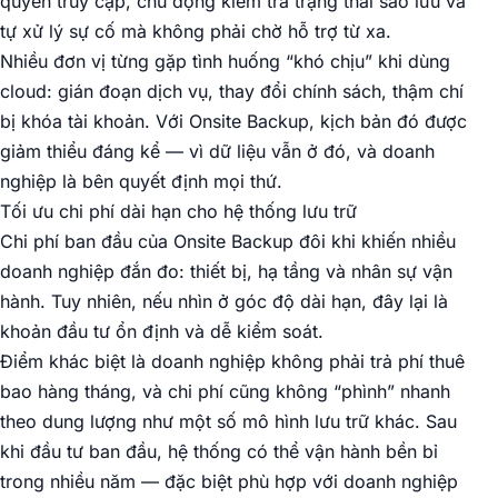
quyền truy cập, chủ động kiểm tra trạng thái sao lưu và
tự xử lý sự cố mà không phải chờ hỗ trợ từ xa.
Nhiều đơn vị từng gặp tình huống “khó chịu” khi dùng
cloud: gián đoạn dịch vụ, thay đổi chính sách, thậm chí
bị khóa tài khoản. Với Onsite Backup, kịch bản đó được
giảm thiểu đáng kể — vì dữ liệu vẫn ở đó, và doanh
nghiệp là bên quyết định mọi thứ.
Tối ưu chi phí dài hạn cho hệ thống lưu trữ
Chi phí ban đầu của Onsite Backup đôi khi khiến nhiều
doanh nghiệp đắn đo: thiết bị, hạ tầng và nhân sự vận
hành. Tuy nhiên, nếu nhìn ở góc độ dài hạn, đây lại là
khoản đầu tư ổn định và dễ kiểm soát.
Điểm khác biệt là doanh nghiệp không phải trả phí thuê
bao hàng tháng, và chi phí cũng không “phình” nhanh
theo dung lượng như một số mô hình lưu trữ khác. Sau
khi đầu tư ban đầu, hệ thống có thể vận hành bền bỉ
trong nhiều năm — đặc biệt phù hợp với doanh nghiệp