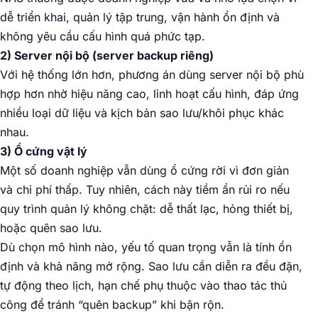
dễ triển khai, quản lý tập trung, vận hành ổn định và
không yêu cầu cấu hình quá phức tạp.
2) Server nội bộ (server backup riêng)
Với hệ thống lớn hơn, phương án dùng server nội bộ phù
hợp hơn nhờ hiệu năng cao, linh hoạt cấu hình, đáp ứng
nhiều loại dữ liệu và kịch bản sao lưu/khôi phục khác
nhau.
3) Ổ cứng vật lý
Một số doanh nghiệp vẫn dùng ổ cứng rời vì đơn giản
và chi phí thấp. Tuy nhiên, cách này tiềm ẩn rủi ro nếu
quy trình quản lý không chặt: dễ thất lạc, hỏng thiết bị,
hoặc quên sao lưu.
Dù chọn mô hình nào, yếu tố quan trọng vẫn là tính ổn
định và khả năng mở rộng. Sao lưu cần diễn ra đều đặn,
tự động theo lịch, hạn chế phụ thuộc vào thao tác thủ
công để tránh “quên backup” khi bận rộn.