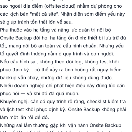
sao ngoài địa điểm (offsite/cloud) nhằm dự phòng cho
các kịch bản “mất cả site”. Nhận diện sớm điểm yếu này
sẽ giúp tránh tổn thất lớn về sau.
Phụ thuộc vào hạ tầng và năng lực quản trị nội bộ
Onsite Backup đòi hỏi hạ tầng ổn định: thiết bị lưu trữ đủ
tốt, mạng nội bộ an toàn và cấu hình chuẩn. Nhưng yếu
tố quyết định thường nằm ở quy trình và con người.
Nếu cấu hình sai, không theo dõi log, không test khôi
phục định kỳ… có thể xảy ra tình huống rất nguy hiểm:
backup vẫn chạy, nhưng dữ liệu không dùng được.
Nhiều doanh nghiệp chỉ phát hiện điều này đúng lúc cần
phục hồi — và khi đó đã quá muộn.
Khuyến nghị: cần có quy trình rõ ràng, checklist kiểm tra
và lịch test khôi phục định kỳ. Onsite Backup không phải
làm một lần rồi để đó.
Những sai lầm thường gặp khi vận hành Onsite Backup