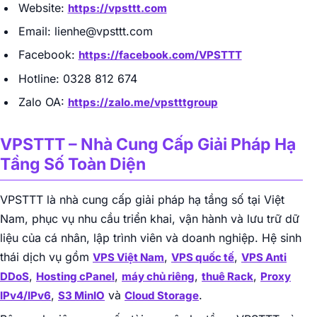
Website:
https://vpsttt.com
Email: lienhe@vpsttt.com
Facebook:
https://facebook.com/VPSTTT
Hotline: 0328 812 674
Zalo OA:
https://zalo.me/vpstttgroup
VPSTTT – Nhà Cung Cấp Giải Pháp Hạ
Tầng Số Toàn Diện
VPSTTT là nhà cung cấp giải pháp hạ tầng số tại Việt
Nam, phục vụ nhu cầu triển khai, vận hành và lưu trữ dữ
liệu của cá nhân, lập trình viên và doanh nghiệp. Hệ sinh
thái dịch vụ gồm
,
,
VPS Việt Nam
VPS quốc tế
VPS Anti
,
,
,
,
DDoS
Hosting cPanel
máy chủ riêng
thuê Rack
Proxy
,
và
.
IPv4/IPv6
S3 MinIO
Cloud Storage