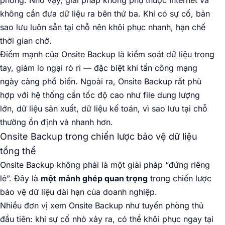
phòng. Nhờ vậy, giải pháp không phụ thuộc Internet và
không cần đưa dữ liệu ra bên thứ ba. Khi có sự cố, bản
sao lưu luôn sẵn tại chỗ nên khôi phục nhanh, hạn chế
thời gian chờ.
Điểm mạnh của Onsite Backup là kiểm soát dữ liệu trong
tay, giảm lo ngại rò rỉ — đặc biệt khi tấn công mạng
ngày càng phổ biến. Ngoài ra, Onsite Backup rất phù
hợp với hệ thống cần tốc độ cao như file dung lượng
lớn, dữ liệu sản xuất, dữ liệu kế toán, vì sao lưu tại chỗ
thường ổn định và nhanh hơn.
Onsite Backup trong chiến lược bảo vệ dữ liệu
tổng thể
Onsite Backup không phải là một giải pháp “đứng riêng
lẻ”. Đây là
một mảnh ghép quan trọng
trong chiến lược
bảo vệ dữ liệu dài hạn của doanh nghiệp.
Nhiều đơn vị xem Onsite Backup như tuyến phòng thủ
đầu tiên: khi sự cố nhỏ xảy ra, có thể khôi phục ngay tại