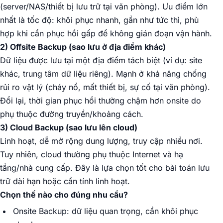
(server/NAS/thiết bị lưu trữ tại văn phòng). Ưu điểm lớn
nhất là tốc độ: khôi phục nhanh, gần như tức thì, phù
hợp khi cần phục hồi gấp để không gián đoạn vận hành.
2) Offsite Backup (sao lưu ở địa điểm khác)
Dữ liệu được lưu tại một địa điểm tách biệt (ví dụ: site
khác, trung tâm dữ liệu riêng). Mạnh ở khả năng chống
rủi ro vật lý (cháy nổ, mất thiết bị, sự cố tại văn phòng).
Đổi lại, thời gian phục hồi thường chậm hơn onsite do
phụ thuộc đường truyền/khoảng cách.
3) Cloud Backup (sao lưu lên cloud)
Linh hoạt, dễ mở rộng dung lượng, truy cập nhiều nơi.
Tuy nhiên, cloud thường phụ thuộc Internet và hạ
tầng/nhà cung cấp. Đây là lựa chọn tốt cho bài toán lưu
trữ dài hạn hoặc cần tính linh hoạt.
Chọn thế nào cho đúng nhu cầu?
Onsite Backup: dữ liệu quan trọng, cần khôi phục