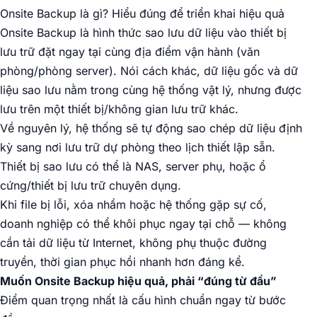
Onsite Backup là gì? Hiểu đúng để triển khai hiệu quả
Onsite Backup là hình thức sao lưu dữ liệu vào thiết bị
lưu trữ đặt ngay tại cùng địa điểm vận hành (văn
phòng/phòng server). Nói cách khác, dữ liệu gốc và dữ
liệu sao lưu nằm trong cùng hệ thống vật lý, nhưng được
lưu trên một thiết bị/không gian lưu trữ khác.
Về nguyên lý, hệ thống sẽ tự động sao chép dữ liệu định
kỳ sang nơi lưu trữ dự phòng theo lịch thiết lập sẵn.
Thiết bị sao lưu có thể là NAS, server phụ, hoặc ổ
cứng/thiết bị lưu trữ chuyên dụng.
Khi file bị lỗi, xóa nhầm hoặc hệ thống gặp sự cố,
doanh nghiệp có thể khôi phục ngay tại chỗ — không
cần tải dữ liệu từ Internet, không phụ thuộc đường
truyền, thời gian phục hồi nhanh hơn đáng kể.
Muốn Onsite Backup hiệu quả, phải “đúng từ đầu”
Điểm quan trọng nhất là cấu hình chuẩn ngay từ bước