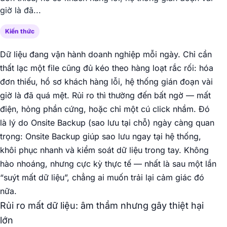
giờ là đã...
Kiến thức
Dữ liệu đang vận hành doanh nghiệp mỗi ngày. Chỉ cần
thất lạc một file cũng đủ kéo theo hàng loạt rắc rối: hóa
đơn thiếu, hồ sơ khách hàng lỗi, hệ thống gián đoạn vài
giờ là đã quá mệt. Rủi ro thì thường đến bất ngờ — mất
điện, hỏng phần cứng, hoặc chỉ một cú click nhầm. Đó
là lý do Onsite Backup (sao lưu tại chỗ) ngày càng quan
trọng: Onsite Backup giúp sao lưu ngay tại hệ thống,
khôi phục nhanh và kiểm soát dữ liệu trong tay. Không
hào nhoáng, nhưng cực kỳ thực tế — nhất là sau một lần
“suýt mất dữ liệu”, chẳng ai muốn trải lại cảm giác đó
nữa.
Rủi ro mất dữ liệu: âm thầm nhưng gây thiệt hại
lớn