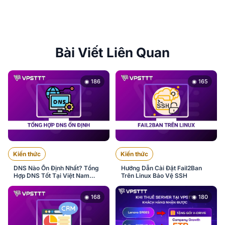
Bài Viết Liên Quan
◉ 186
◉ 165
Kiến thức
Kiến thức
DNS Nào Ổn Định Nhất? Tổng
Hướng Dẫn Cài Đặt Fail2Ban
Hợp DNS Tốt Tại Việt Nam
Trên Linux Bảo Vệ SSH
2026
◉ 168
◉ 180