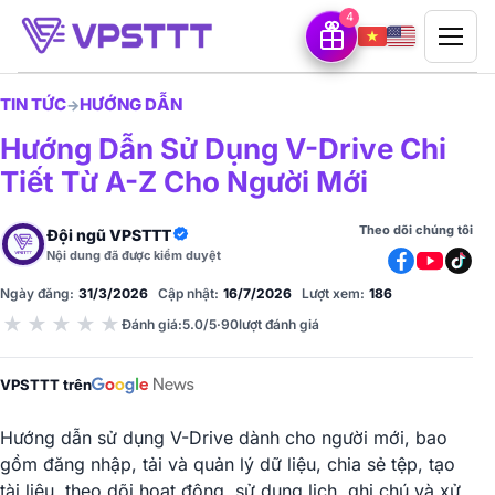
4
TIN TỨC
HƯỚNG DẪN
→
Hướng Dẫn Sử Dụng V-Drive Chi
Tiết Từ A-Z Cho Người Mới
Theo dõi chúng tôi
Đội ngũ VPSTTT
Nội dung đã được kiểm duyệt
Ngày đăng:
31/3/2026
Cập nhật:
16/7/2026
Lượt xem:
186
★
★
★
★
★
Đánh giá
:
5.0/5
·
90
lượt đánh giá
VPSTTT trên
Hướng dẫn sử dụng V-Drive dành cho người mới, bao
gồm đăng nhập, tải và quản lý dữ liệu, chia sẻ tệp, tạo
tài liệu, theo dõi hoạt động, sử dụng lịch, ghi chú và xử