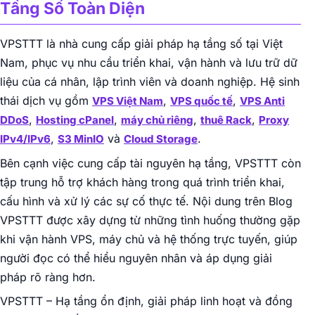
Tầng Số Toàn Diện
VPSTTT là nhà cung cấp giải pháp hạ tầng số tại Việt
Nam, phục vụ nhu cầu triển khai, vận hành và lưu trữ dữ
liệu của cá nhân, lập trình viên và doanh nghiệp. Hệ sinh
thái dịch vụ gồm
,
,
VPS Việt Nam
VPS quốc tế
VPS Anti
,
,
,
,
DDoS
Hosting cPanel
máy chủ riêng
thuê Rack
Proxy
,
và
.
IPv4/IPv6
S3 MinIO
Cloud Storage
Bên cạnh việc cung cấp tài nguyên hạ tầng, VPSTTT còn
tập trung hỗ trợ khách hàng trong quá trình triển khai,
cấu hình và xử lý các sự cố thực tế. Nội dung trên Blog
VPSTTT được xây dựng từ những tình huống thường gặp
khi vận hành VPS, máy chủ và hệ thống trực tuyến, giúp
người đọc có thể hiểu nguyên nhân và áp dụng giải
pháp rõ ràng hơn.
VPSTTT – Hạ tầng ổn định, giải pháp linh hoạt và đồng