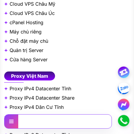
Cloud VPS Châu Mỹ
Cloud VPS Châu Úc
cPanel Hosting
Máy chủ riêng
Chỗ đặt máy chủ
Quản trị Server
Cửa hàng Server
Proxy Việt Nam
Proxy IPv4 Datacenter Tĩnh
Proxy IPv4 Datacenter Share
Proxy IPv4 Dân Cư Tĩnh
Proxy IPv4 Dân Cư Share
Nội dung
Proxy IPv4 Dân Cư Xoay