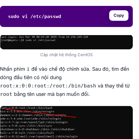
Copy
sudo vi /etc/passwd
Cập nhật hệ thống CentOS
Nhấn phím
để vào chế độ chỉnh sửa. Sau đó, tìm đến
i
dòng đầu tiên có nội dung
và thay thế từ
root:x:0:0:root:/root:/bin/bash
bằng tên user mà bạn muốn đổi.
root