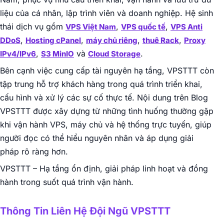
liệu của cá nhân, lập trình viên và doanh nghiệp. Hệ sinh
thái dịch vụ gồm
,
,
VPS Việt Nam
VPS quốc tế
VPS Anti
,
,
,
,
DDoS
Hosting cPanel
máy chủ riêng
thuê Rack
Proxy
,
và
.
IPv4/IPv6
S3 MinIO
Cloud Storage
Bên cạnh việc cung cấp tài nguyên hạ tầng, VPSTTT còn
tập trung hỗ trợ khách hàng trong quá trình triển khai,
cấu hình và xử lý các sự cố thực tế. Nội dung trên Blog
VPSTTT được xây dựng từ những tình huống thường gặp
khi vận hành VPS, máy chủ và hệ thống trực tuyến, giúp
người đọc có thể hiểu nguyên nhân và áp dụng giải
pháp rõ ràng hơn.
VPSTTT – Hạ tầng ổn định, giải pháp linh hoạt và đồng
hành trong suốt quá trình vận hành.
Thông Tin Liên Hệ Đội Ngũ VPSTTT