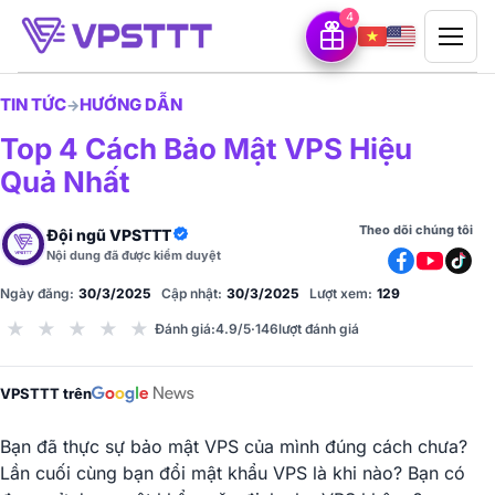
4
TIN TỨC
HƯỚNG DẪN
→
Top 4 Cách Bảo Mật VPS Hiệu
Quả Nhất
Theo dõi chúng tôi
Đội ngũ VPSTTT
Nội dung đã được kiểm duyệt
Ngày đăng:
30/3/2025
Cập nhật:
30/3/2025
Lượt xem:
129
★
★
★
★
★
Đánh giá
:
4.9/5
·
146
lượt đánh giá
VPSTTT trên
Bạn đã thực sự bảo mật VPS của mình đúng cách chưa?
Lần cuối cùng bạn đổi mật khẩu VPS là khi nào? Bạn có