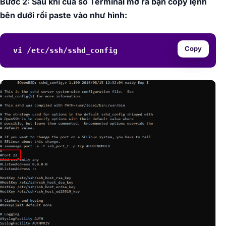
Bước 2: Sau khi của sổ Terminal mở ra bạn copy lệnh
bên dưới rồi paste vào như hình:
Copy
vi /etc/ssh/sshd_config