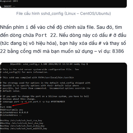
File cấu hình sshd_config (Linux – CentOS/Ubuntu)
Nhấn phím
để vào chế độ chỉnh sửa file. Sau đó, tìm
i
đến dòng chứa
. Nếu dòng này có dấu
ở đầu
Port 22
#
(tức đang bị vô hiệu hóa), bạn hãy xóa dấu
và thay số
#
bằng cổng mới mà bạn muốn sử dụng – ví dụ:
22
8386