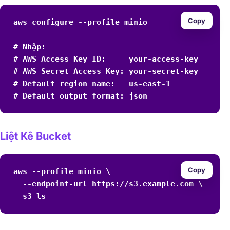
Copy
aws configure --profile minio

# Nhập:

# AWS Access Key ID:     your-access-key

# AWS Secret Access Key: your-secret-key

# Default region name:   us-east-1

# Default output format: json
Liệt Kê Bucket
Copy
aws --profile minio \

  --endpoint-url https://s3.example.com \

  s3 ls