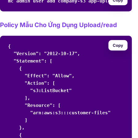
mc admin user add company-s3 app-uploader APP_
Policy Mẫu Cho Ứng Dụng Upload/read
Copy
{

  "Version": "2012-10-17",

  "Statement": [

    {

      "Effect": "Allow",

      "Action": [

        "s3:ListBucket"

      ],

      "Resource": [

        "arn:aws:s3:::customer-files"

      ]

    },

    {
