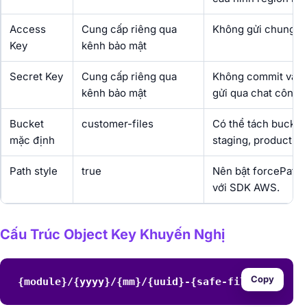
Access
Cung cấp riêng qua
Không gửi chung tro
Key
kênh bảo mật
Secret Key
Cung cấp riêng qua
Không commit vào 
kênh bảo mật
gửi qua chat công k
Bucket
customer-files
Có thể tách bucket 
mặc định
staging, production
Path style
true
Nên bật forcePathS
với SDK AWS.
Cấu Trúc Object Key Khuyến Nghị
Copy
{module}/{yyyy}/{mm}/{uuid}-{safe-file-name}