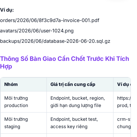
Ví dụ:
orders/2026/06/8f3c9d7a-invoice-001.pdf
avatars/2026/06/user-1024.png
backups/2026/06/database-2026-06-20.sql.gz
Thông Số Bàn Giao Cần Chốt Trước Khi Tích
Hợp
Nhóm
Giá trị cần cung cấp
Ví dụ đi
Môi trường
Endpoint, bucket, region,
https://
production
giới hạn dung lượng file
prod, tối
Môi trường
Endpoint, bucket test,
crm-stag
staging
access key riêng
chung ke