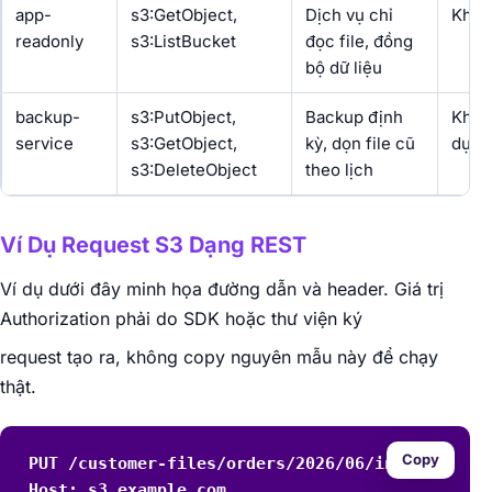
app-
s3:GetObject,
Dịch vụ chỉ
Khôn
readonly
s3:ListBucket
đọc file, đồng
bộ dữ liệu
backup-
s3:PutObject,
Backup định
Khôn
service
s3:GetObject,
kỳ, dọn file cũ
dụng
s3:DeleteObject
theo lịch
Ví Dụ Request S3 Dạng REST
Ví dụ dưới đây minh họa đường dẫn và header. Giá trị
Authorization phải do SDK hoặc thư viện ký
request tạo ra, không copy nguyên mẫu này để chạy
thật.
Copy
PUT /customer-files/orders/2026/06/invoice.pdf 
Host: s3.example.com
