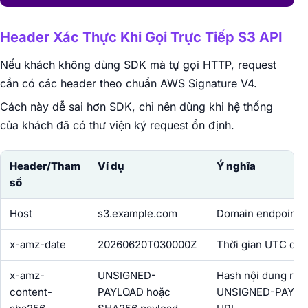
Header Xác Thực Khi Gọi Trực Tiếp S3 API
Nếu khách không dùng SDK mà tự gọi HTTP, request
cần có các header theo chuẩn AWS Signature V4.
Cách này dễ sai hơn SDK, chỉ nên dùng khi hệ thống
của khách đã có thư viện ký request ổn định.
Header/Tham
Ví dụ
Ý nghĩa
số
Host
s3.example.com
Domain endpoint S
x-amz-date
20260620T030000Z
Thời gian UTC dùn
x-amz-
UNSIGNED-
Hash nội dung req
content-
PAYLOAD hoặc
UNSIGNED-PAYLOA