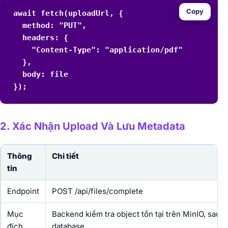
Copy
await fetch(uploadUrl, {

  method: "PUT",

  headers: {

    "Content-Type": "application/pdf"

  },

  body: file

});
2. Xác Nhận Upload Và Lưu Metadata
Thông
Chi tiết
tin
Endpoint
POST /api/files/complete
Mục
Backend kiểm tra object tồn tại trên MinIO, sau đó
đích
database.