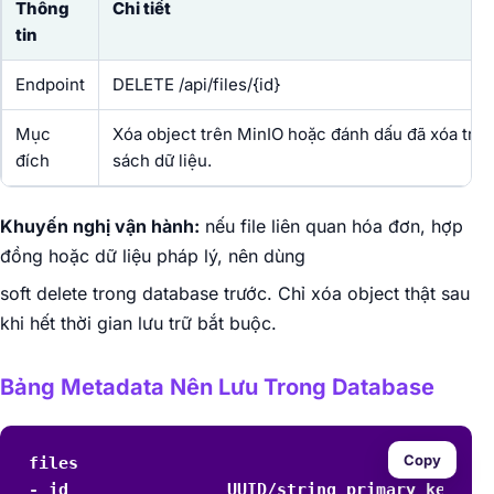
Thông
Chi tiết
tin
Endpoint
DELETE /api/files/{id}
Mục
Xóa object trên MinIO hoặc đánh dấu đã xóa tron
đích
sách dữ liệu.
Khuyến nghị vận hành:
nếu file liên quan hóa đơn, hợp
đồng hoặc dữ liệu pháp lý, nên dùng
soft delete trong database trước. Chỉ xóa object thật sau
khi hết thời gian lưu trữ bắt buộc.
Bảng Metadata Nên Lưu Trong Database
Copy
files

- id                UUID/string primary key
