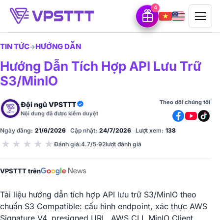
4
TIN TỨC
HƯỚNG DẪN
→
Hướng Dẫn Tích Hợp API Lưu Trữ
S3/MinIO
Theo dõi chúng tôi
Đội ngũ VPSTTT
Nội dung đã được kiểm duyệt
Ngày đăng:
21/6/2026
Cập nhật:
24/7/2026
Lượt xem:
138
★
★
★
★
★
Đánh giá
:
4.7/5
·
92
lượt đánh giá
VPSTTT trên
Tài liệu hướng dẫn tích hợp API lưu trữ S3/MinIO theo
chuẩn S3 Compatible: cấu hình endpoint, xác thực AWS
Signature V4, presigned URL, AWS CLI, MinIO Client,