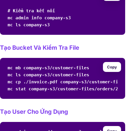
# Kiểm tra kết nối

mc admin info company-s3

mc ls company-s3
Tạo Bucket Và Kiểm Tra File
Copy
mc mb company-s3/customer-files

mc ls company-s3/customer-files

mc cp ./invoice.pdf company-s3/customer-files/o
mc stat company-s3/customer-files/orders/2026/
Tạo User Cho Ứng Dụng
Copy