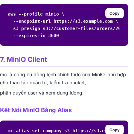
Copy
aws --profile minio \

  --endpoint-url https://s3.example.com \

  s3 presign s3://customer-files/orders/2026/06
  --expires-in 3600
7. MinIO Client
mc là công cụ dòng lệnh chính thức của MinIO, phù hợp
cho thao tác quản trị, kiểm tra bucket,
phân quyền user và xem dung lượng.
Kết Nối MinIO Bằng Alias
Copy
mc alias set company-s3 https://s3.example.com 