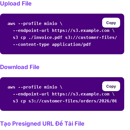
Upload File
Copy
aws --profile minio \

  --endpoint-url https://s3.example.com \

  s3 cp ./invoice.pdf s3://customer-files/order
  --content-type application/pdf
Download File
Copy
aws --profile minio \

  --endpoint-url https://s3.example.com \

  s3 cp s3://customer-files/orders/2026/06/inv
Tạo Presigned URL Để Tải File