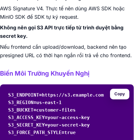
AWS Signature V4. Thực tế nên dùng AWS SDK hoặc
MinIO SDK để SDK tự ký request.
Không nên gọi S3 API trực tiếp từ trình duyệt bằng
secret key.
Nếu frontend cần upload/download, backend nên tạo
presigned URL có thời hạn ngắn rồi trả về cho frontend.
Biến Môi Trường Khuyến Nghị
Copy
S3_ENDPOINT=https://s3.example.com

S3_REGION=us-east-1

S3_BUCKET=customer-files

S3_ACCESS_KEY=your-access-key

S3_SECRET_KEY=your-secret-key

S3_FORCE_PATH_STYLE=true