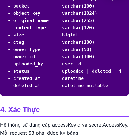
- bucket            varchar(100)

- object_key        varchar(1024)

- original_name     varchar(255)

- content_type      varchar(120)

- size              bigint

- etag              varchar(100)

- owner_type        varchar(50)

- owner_id          varchar(100)

- uploaded_by       user id

- status            uploaded | deleted | failed
- created_at        datetime

- deleted_at        datetime nullable
4. Xác Thực
Hệ thống sử dụng cặp accessKeyId và secretAccessKey.
Mỗi request S3 phải được ký bằng