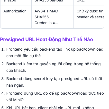
sha256
SHA256 payload
URL.
Authorization
AWS4-HMAC-
Chữ ký được tính t
SHA256
header và secret k
Credential=...
Presigned URL Hoạt Động Như Thế Nào
Frontend yêu cầu backend tạo link upload/download
cho một file cụ thể.
Backend kiểm tra quyền người dùng trong hệ thống
của khách.
Backend dùng secret key tạo presigned URL có thời
hạn ngắn.
Frontend dùng URL đó để upload/download trực tiếp
với MinIO.
Khi URL hết hạn, client phải xin URL mới, không