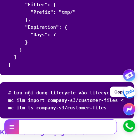
      "Filter": {

        "Prefix": "tmp/"

      },

      "Expiration": {

        "Days": 7

      }

    }

  ]

}
Copy
# Lưu nội dung lifecycle vào lifecycle.json

mc ilm import company-s3/customer-files < lifec
mc ilm ls company-s3/customer-files
Nội dung
Kiểm Tra Dung Lượng Bucket