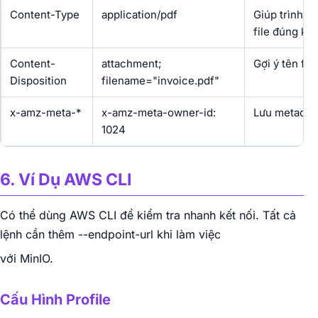
Content-Type
application/pdf
Giúp trình du
file đúng kiể
Content-
attachment;
Gợi ý tên fil
Disposition
filename="invoice.pdf"
x-amz-meta-*
x-amz-meta-owner-id:
Lưu metadata
1024
6. Ví Dụ AWS CLI
Có thể dùng AWS CLI để kiểm tra nhanh kết nối. Tất cả
lệnh cần thêm --endpoint-url khi làm việc
với MinIO.
Cấu Hình Profile