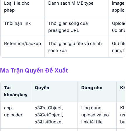
Loại file cho
Danh sách MIME type
image/jp
phép
applicati
Thời hạn link
Thời gian sống của
Upload: 
presigned URL
60 phút
Retention/backup
Thời gian giữ file và chính
Giữ file 
sách xóa
năm, file
Ma Trận Quyền Đề Xuất
Tài
Quyền
Dùng cho
Khôn
khoản/key
app-
s3:PutObject,
Ứng dụng
Khôn
uploader
s3:GetObject,
upload và tạo
user,
s3:ListBucket
link tải file
buck