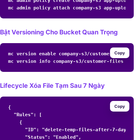
mc admin policy create company-s3 app-uploader-
mc admin policy attach company-s3 app-uploader
Bật Versioning Cho Bucket Quan Trọng
Copy
mc version enable company-s3/customer-files

mc version info company-s3/customer-files
Lifecycle Xóa File Tạm Sau 7 Ngày
Copy
{

  "Rules": [

    {

      "ID": "delete-temp-files-after-7-days",

      "Status": "Enabled",
