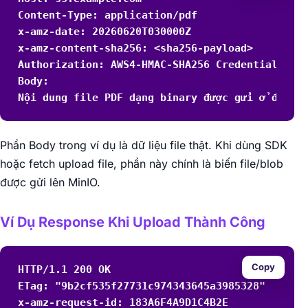
Content-Type: application/pdf

x-amz-date: 20260620T030000Z

x-amz-content-sha256: <sha256-payload>

Authorization: AWS4-HMAC-SHA256 Credential=<acc
Body:

Nội dung file PDF dạng binary được gửi ở đây
Phần Body trong ví dụ là dữ liệu file thật. Khi dùng SDK
hoặc fetch upload file, phần này chính là biến file/blob
được gửi lên MinIO.
Ví Dụ Response Khi Upload Thành Công
Copy
HTTP/1.1 200 OK

ETag: "9b2cf535f27731c974343645a3985328"

x-amz-request-id: 183A6F4A9D1C4B2E
