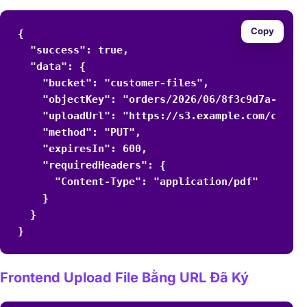
Copy
{

  "success": true,

  "data": {

    "bucket": "customer-files",

    "objectKey": "orders/2026/06/8f3c9d7a-invoi
    "uploadUrl": "https://s3.example.com/custom
    "method": "PUT",

    "expiresIn": 600,

    "requiredHeaders": {

      "Content-Type": "application/pdf"

    }

  }

}
Frontend Upload File Bằng URL Đã Ký