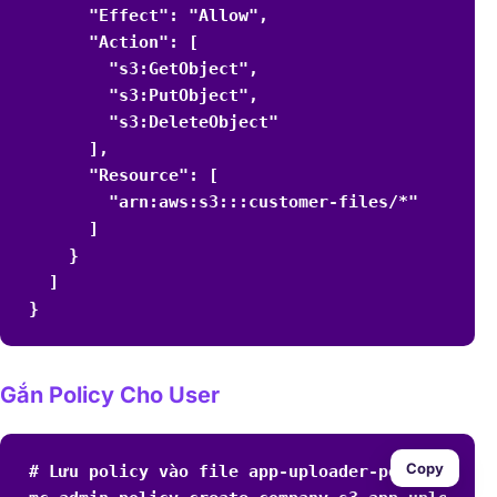
      "Effect": "Allow",

      "Action": [

        "s3:GetObject",

        "s3:PutObject",

        "s3:DeleteObject"

      ],

      "Resource": [

        "arn:aws:s3:::customer-files/*"

      ]

    }

  ]

}
Gắn Policy Cho User
Copy
# Lưu policy vào file app-uploader-policy.json
