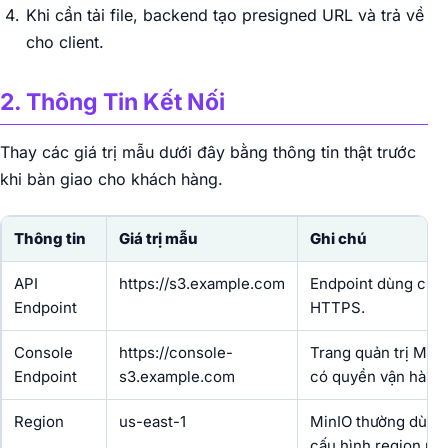
Khi cần tải file, backend tạo presigned URL và trả về
cho client.
2. Thông Tin Kết Nối
Thay các giá trị mẫu dưới đây bằng thông tin thật trước
khi bàn giao cho khách hàng.
Thông tin
Giá trị mẫu
Ghi chú
API
https://s3.example.com
Endpoint dùng cho 
Endpoint
HTTPS.
Console
https://console-
Trang quản trị MinI
Endpoint
s3.example.com
có quyền vận hành.
Region
us-east-1
MinIO thường dùng 
cấu hình region riê