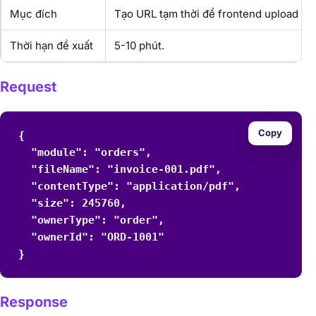
Mục đích
Tạo URL tạm thời để frontend upload file
Thời hạn đề xuất
5-10 phút.
Request
Copy
{

  "module": "orders",

  "fileName": "invoice-001.pdf",

  "contentType": "application/pdf",

  "size": 245760,

  "ownerType": "order",

  "ownerId": "ORD-1001"

}
Response