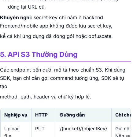
dùng lại URL cũ.
Khuyến nghị:
secret key chỉ nằm ở backend.
Frontend/mobile app không được lưu secret key,
kể cả khi ứng dụng đã đóng gói hoặc obfuscate.
5. API S3 Thường Dùng
Các endpoint bên dưới mô tả theo chuẩn S3. Khi dùng
SDK, bạn chỉ cần gọi command tương ứng, SDK sẽ tự
tạo
method, path, header và chữ ký hợp lệ.
Nghiệp vụ
HTTP
Đường dẫn
Ghi chú
Upload
PUT
/{bucket}/{objectKey}
Gửi nội du
file
Nên set C