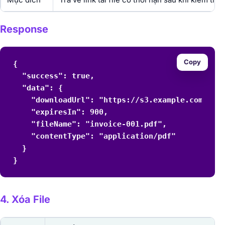
Response
Copy
{

  "success": true,

  "data": {

    "downloadUrl": "https://s3.example.com/cust
    "expiresIn": 900,

    "fileName": "invoice-001.pdf",

    "contentType": "application/pdf"

  }

}
4. Xóa File