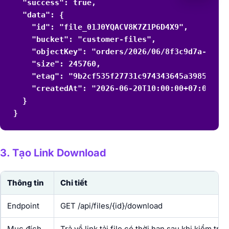
  "success": true,

  "data": {

    "id": "file_01J0YQACV8K7Z1P6D4X9",

    "bucket": "customer-files",

    "objectKey": "orders/2026/06/8f3c9d7a-invoi
    "size": 245760,

    "etag": "9b2cf535f27731c974343645a3985328",
    "createdAt": "2026-06-20T10:00:00+07:00"

  }

}
3. Tạo Link Download
Thông tin
Chi tiết
Endpoint
GET /api/files/{id}/download
Mục đích
Trả về link tải file có thời hạn sau khi kiểm tr