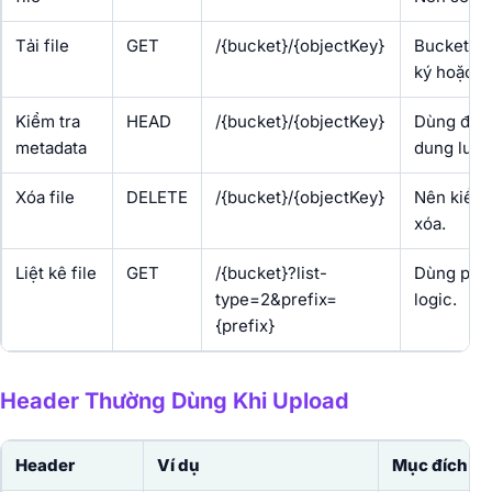
Tải file
GET
/{bucket}/{objectKey}
Bucket pr
ký hoặc p
Kiểm tra
HEAD
/{bucket}/{objectKey}
Dùng để ki
metadata
dung lượn
Xóa file
DELETE
/{bucket}/{objectKey}
Nên kiểm 
xóa.
Liệt kê file
GET
/{bucket}?list-
Dùng pref
type=2&prefix=
logic.
{prefix}
Header Thường Dùng Khi Upload
Header
Ví dụ
Mục đích