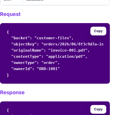
Request
Copy
{

  "bucket": "customer-files",

  "objectKey": "orders/2026/06/8f3c9d7a-invoice
  "originalName": "invoice-001.pdf",

  "contentType": "application/pdf",

  "ownerType": "order",

  "ownerId": "ORD-1001"

}
Response
Copy
{
