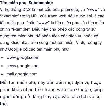
Tên miền phụ (Subdomain):
Vì hệ thống DNS là một cấu trúc phân cấp, cả “www” và
“example” trong URL của trang web đều được coi là các
tên miền phụ. Phần “www” là tên miền phụ của tên miền
chính “example”. Điều này cho phép các công ty sử
dụng tên miền phụ để phân tách các dịch vụ hoặc nội
dung khác nhau trên cùng một tên miền. Ví dụ, công ty
như Google có các tên miền phụ như:
www.google.com
news.google.com
mail.google.com
Mỗi tên miền phụ này dẫn đến một dịch vụ hoặc
phần khác nhau trên trang web của Google, giúp
người dùng dễ dàng truy cập vào các dịch vụ cụ
thể.