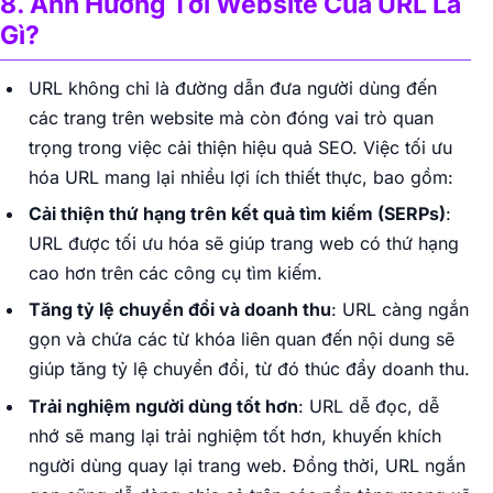
8. Ảnh Hưởng Tới Website Của URL Là
Gì?
URL không chỉ là đường dẫn đưa người dùng đến
các trang trên website mà còn đóng vai trò quan
trọng trong việc cải thiện hiệu quả SEO. Việc tối ưu
hóa URL mang lại nhiều lợi ích thiết thực, bao gồm:
Cải thiện thứ hạng trên kết quả tìm kiếm (SERPs)
:
URL được tối ưu hóa sẽ giúp trang web có thứ hạng
cao hơn trên các công cụ tìm kiếm.
Tăng tỷ lệ chuyển đổi và doanh thu
: URL càng ngắn
gọn và chứa các từ khóa liên quan đến nội dung sẽ
giúp tăng tỷ lệ chuyển đổi, từ đó thúc đẩy doanh thu.
Trải nghiệm người dùng tốt hơn
: URL dễ đọc, dễ
nhớ sẽ mang lại trải nghiệm tốt hơn, khuyến khích
người dùng quay lại trang web. Đồng thời, URL ngắn