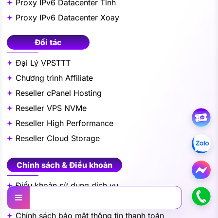
Proxy IPv6 Datacenter Tĩnh
Proxy IPv6 Datacenter Xoay
Đối tác
Đại Lý VPSTTT
Chương trình Affiliate
Reseller cPanel Hosting
Reseller VPS NVMe
Reseller High Performance
Reseller Cloud Storage
Chính sách & Điều khoản
Điều khoản sử dụng dịch vụ
Điều khoản giao dịch chung
Nội dung
Chính sách bảo mật thông tin thanh toán