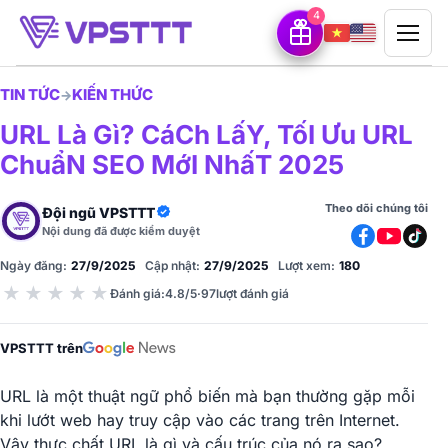
4
TIN TỨC
KIẾN THỨC
→
URL Là Gì? CáCh LấY, TốI Ưu URL
ChuẩN SEO MớI NhấT 2025
Theo dõi chúng tôi
Đội ngũ VPSTTT
Nội dung đã được kiểm duyệt
Ngày đăng:
27/9/2025
Cập nhật:
27/9/2025
Lượt xem:
180
★
★
★
★
★
Đánh giá
:
4.8/5
·
97
lượt đánh giá
VPSTTT trên
URL là một thuật ngữ phổ biến mà bạn thường gặp mỗi
khi lướt web hay truy cập vào các trang trên Internet.
Vậy thực chất URL là gì và cấu trúc của nó ra sao?