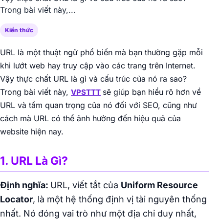
Trong bài viết này,...
Kiến thức
URL là một thuật ngữ phổ biến mà bạn thường gặp mỗi
khi lướt web hay truy cập vào các trang trên Internet.
Vậy thực chất URL là gì và cấu trúc của nó ra sao?
Trong bài viết này,
sẽ giúp bạn hiểu rõ hơn về
VPSTTT
URL và tầm quan trọng của nó đối với SEO, cũng như
cách mà URL có thể ảnh hưởng đến hiệu quả của
website hiện nay.
1. URL Là Gì?
Định nghĩa:
URL, viết tắt của
Uniform Resource
Locator
, là một hệ thống định vị tài nguyên thống
nhất. Nó đóng vai trò như một địa chỉ duy nhất,