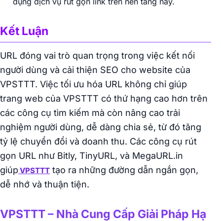
dụng dịch vụ rút gọn link trên nền tảng này.
Kết Luận
URL đóng vai trò quan trọng trong việc kết nối
người dùng và cải thiện SEO cho website của
VPSTTT. Việc tối ưu hóa URL không chỉ giúp
trang web của VPSTTT có thứ hạng cao hơn trên
các công cụ tìm kiếm mà còn nâng cao trải
nghiệm người dùng, dễ dàng chia sẻ, từ đó tăng
tỷ lệ chuyển đổi và doanh thu. Các công cụ rút
gọn URL như Bitly, TinyURL, và MegaURL.in
giúp
tạo ra những đường dẫn ngắn gọn,
VPSTTT
dễ nhớ và thuận tiện.
VPSTTT – Nhà Cung Cấp Giải Pháp Hạ