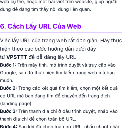
web cụ thể, hoặc một bài viết trên website, giúp người
dùng dễ dàng tìm thấy nội dung liên quan.
6. Cách Lấy URL Của Web
Việc lấy URL của trang web rất đơn giản. Hãy thực
hiện theo các bước hướng dẫn dưới đây
từ
VPSTTT
để dễ dàng lấy URL:
Bước 1:
Trên máy tính, mở trình duyệt và truy cập vào
Google, sau đó thực hiện tìm kiếm trang web mà bạn
muốn.
Bước 2:
Trong các kết quả tìm kiếm, chọn một kết quả
có URL mà bạn đang tìm để chuyển đến trang đích
(landing page).
Bước 3:
Trên thanh địa chỉ ở đầu trình duyệt, nhấp vào
thanh địa chỉ để chọn toàn bộ URL.
Bước 4:
Sau khi đã chọn toàn bộ URL, nhấp chuột phải