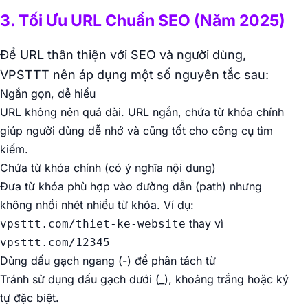
3. Tối Ưu URL Chuẩn SEO (Năm 2025)
Để URL thân thiện với SEO và người dùng,
VPSTTT nên áp dụng một số nguyên tắc sau:
Ngắn gọn, dễ hiểu
URL không nên quá dài. URL ngắn, chứa từ khóa chính
giúp người dùng dễ nhớ và cũng tốt cho công cụ tìm
kiếm.
Chứa từ khóa chính (có ý nghĩa nội dung)
Đưa từ khóa phù hợp vào đường dẫn (path) nhưng
không nhồi nhét nhiều từ khóa. Ví dụ:
thay vì
vpsttt.com/thiet-ke-website
vpsttt.com/12345
Dùng dấu gạch ngang (-) để phân tách từ
Tránh sử dụng dấu gạch dưới (_), khoảng trắng hoặc ký
tự đặc biệt.