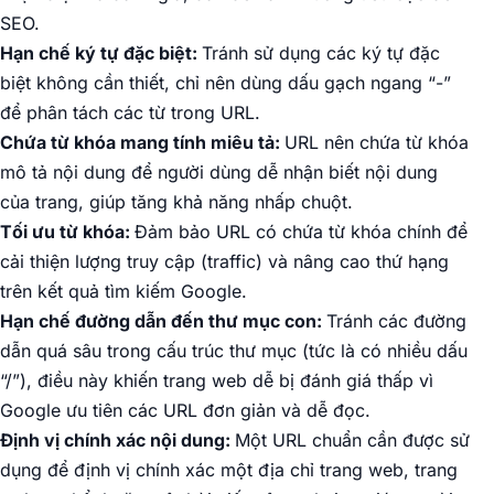
SEO.
Hạn chế ký tự đặc biệt:
Tránh sử dụng các ký tự đặc
biệt không cần thiết, chỉ nên dùng dấu gạch ngang “-”
để phân tách các từ trong URL.
Chứa từ khóa mang tính miêu tả:
URL nên chứa từ khóa
mô tả nội dung để người dùng dễ nhận biết nội dung
của trang, giúp tăng khả năng nhấp chuột.
Tối ưu từ khóa:
Đảm bảo URL có chứa từ khóa chính để
cải thiện lượng truy cập (traffic) và nâng cao thứ hạng
trên kết quả tìm kiếm Google.
Hạn chế đường dẫn đến thư mục con:
Tránh các đường
dẫn quá sâu trong cấu trúc thư mục (tức là có nhiều dấu
“/”), điều này khiến trang web dễ bị đánh giá thấp vì
Google ưu tiên các URL đơn giản và dễ đọc.
Định vị chính xác nội dung:
Một URL chuẩn cần được sử
dụng để định vị chính xác một địa chỉ trang web, trang