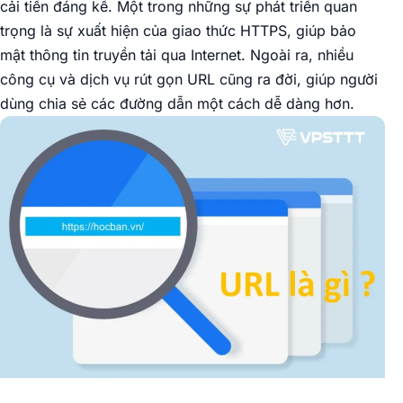
cải tiến đáng kể. Một trong những sự phát triển quan
trọng là sự xuất hiện của giao thức HTTPS, giúp bảo
mật thông tin truyền tải qua Internet. Ngoài ra, nhiều
công cụ và dịch vụ rút gọn URL cũng ra đời, giúp người
dùng chia sẻ các đường dẫn một cách dễ dàng hơn.