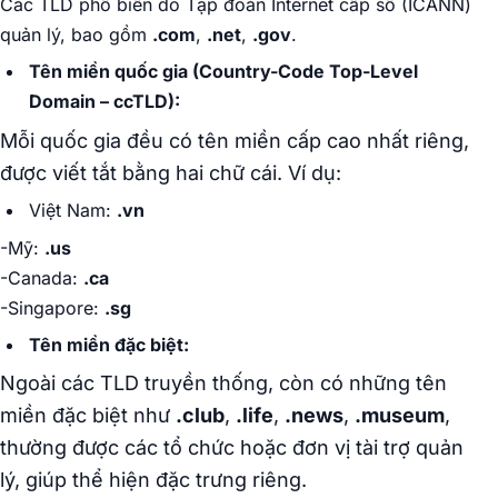
Các TLD phổ biến do Tập đoàn Internet cấp số (ICANN)
quản lý, bao gồm
.com
,
.net
,
.gov
.
Tên miền quốc gia (Country-Code Top-Level
Domain – ccTLD):
Mỗi quốc gia đều có tên miền cấp cao nhất riêng,
được viết tắt bằng hai chữ cái. Ví dụ:
Việt Nam:
.vn
-Mỹ:
.us
-Canada:
.ca
-Singapore:
.sg
Tên miền đặc biệt:
Ngoài các TLD truyền thống, còn có những tên
miền đặc biệt như
.club
,
.life
,
.news
,
.museum
,
thường được các tổ chức hoặc đơn vị tài trợ quản
lý, giúp thể hiện đặc trưng riêng.