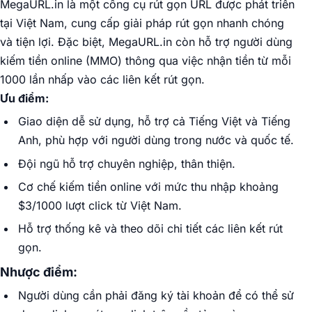
MegaURL.in là một công cụ rút gọn URL được phát triển
tại Việt Nam, cung cấp giải pháp rút gọn nhanh chóng
và tiện lợi. Đặc biệt, MegaURL.in còn hỗ trợ người dùng
kiếm tiền online (MMO) thông qua việc nhận tiền từ mỗi
1000 lần nhấp vào các liên kết rút gọn.
Ưu điểm:
Giao diện dễ sử dụng, hỗ trợ cả Tiếng Việt và Tiếng
Anh, phù hợp với người dùng trong nước và quốc tế.
Đội ngũ hỗ trợ chuyên nghiệp, thân thiện.
Cơ chế kiếm tiền online với mức thu nhập khoảng
$3/1000 lượt click từ Việt Nam.
Hỗ trợ thống kê và theo dõi chi tiết các liên kết rút
gọn.
Nhược điểm:
Người dùng cần phải đăng ký tài khoản để có thể sử